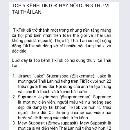
TOP 5 KÊNH TIKTOK HAY NỘI DUNG THÚ VỊ
TẠI THÁI LAN
TikTok đã trở thành một trong những nền tảng mạng 
xã hội phổ biến nhất trên toàn thế giới và Thái Lan 
không phải là ngoại lệ. Thực tế, Thái Lan có một cộng 
đồng TikTok sôi động với rất nhiều nội dung thú vị và 
độc đáo.
Dưới đây là Top kênh TikTok có nội dung thú vị tại Thái 
Lan:
Jirayut "Jake" Srupsrisopa (@jakemate): Jake là 
một người Thái Lan nổi tiếng trên TikTok với hơn 22 
triệu người theo dõi. Nội dung của anh ta tập trung 
vào các thử thách và trò chơi hài hước.
Supranee Jayrinthon (@supraneenaa): Supranee 
là một nữ diễn viên, người mẫu và nữ hoàng sắc 
đẹp đã đăng ký tài khoản TikTok với hơn 15 triệu 
người theo dõi. Cô thường chia sẻ các video hài 
hước và dễ thương của mình trên kênh.
Mew Suppasit (@mewsuppasit): Mew Suppasit là 
một ca sĩ và diễn viên Thái Lan nổi tiếng với hơn 12 