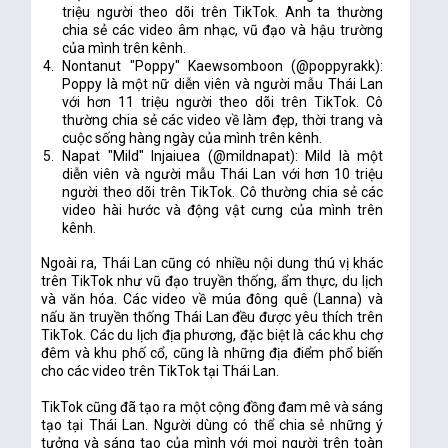
triệu người theo dõi trên TikTok. Anh ta thường 
chia sẻ các video âm nhạc, vũ đạo và hậu trường 
của mình trên kênh.
Nontanut "Poppy" Kaewsomboon (@poppyrakk): 
Poppy là một nữ diễn viên và người mẫu Thái Lan 
với hơn 11 triệu người theo dõi trên TikTok. Cô 
thường chia sẻ các video về làm đẹp, thời trang và 
cuộc sống hàng ngày của mình trên kênh.
Napat "Mild" Injaiuea (@mildnapat): Mild là một 
diễn viên và người mẫu Thái Lan với hơn 10 triệu 
người theo dõi trên TikTok. Cô thường chia sẻ các 
video hài hước và động vật cưng của mình trên 
kênh.
Ngoài ra, Thái Lan cũng có nhiều nội dung thú vị khác 
trên TikTok như vũ đạo truyền thống, ẩm thực, du lịch 
và văn hóa. Các video về múa đông quê (Lanna) và 
nấu ăn truyền thống Thái Lan đều được yêu thích trên 
TikTok. Các du lịch địa phương, đặc biệt là các khu chợ 
đêm và khu phố cổ, cũng là những địa điểm phổ biến 
cho các video trên TikTok tại Thái Lan
.
TikTok cũng đã tạo ra một cộng đồng đam mê và sáng 
tạo tại Thái Lan. Người dùng có thể chia sẻ những ý 
tưởng và sáng tạo của mình với mọi người trên toàn 