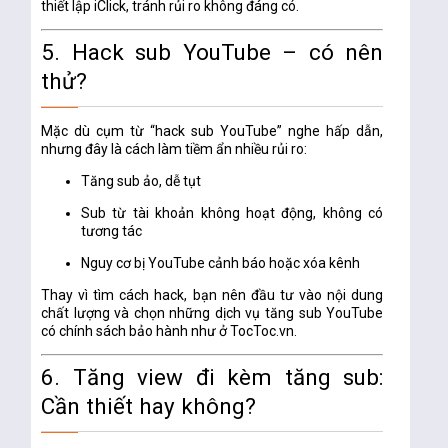
thiết lập iClick, tránh rủi ro không đáng có.
5. Hack sub YouTube – có nên
thử?
Mặc dù cụm từ “hack sub YouTube” nghe hấp dẫn,
nhưng đây là cách làm tiềm ẩn nhiều rủi ro:
Tăng sub ảo, dễ tụt
Sub từ tài khoản không hoạt động, không có
tương tác
Nguy cơ bị YouTube cảnh báo hoặc xóa kênh
Thay vì tìm cách hack, bạn nên đầu tư vào
nội dung
chất lượng
và chọn những
dịch vụ tăng sub YouTube
có chính sách bảo hành
như ở TocToc.vn.
6. Tăng view đi kèm tăng sub:
Cần thiết hay không?