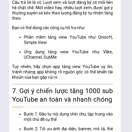
Câu trả lời là
có
. Lượt xem và lượt đăng ký có mối liên
hệ chặt chẽ. Một video hay, nhiều lượt xem, được gợi ý
thường xuyên sẽ kéo theo lượng đăng ký tự nhiên tăng
theo.
Bạn có thể dùng các công cụ hỗ trợ như:
Phần mềm tăng view YouTube
như Qnisoft,
Simple View
Ứng dụng tăng view YouTube
như Vlike,
UChannel, SubMe
Tuy nhiên, hãy chọn
app tăng view YouTube uy tín
,
tránh những app không rõ nguồn gốc có thể khiến tài
khoản của bạn gặp rủi ro.
7. Gợi ý chiến lược tăng 1000 sub
YouTube an toàn và nhanh chóng
Bước 1
: Đầu tư nội dung chỉn chu, tập trung vào
một chủ đề cụ thể
Bước 2
: Tối ưu ảnh đại diện, banner, mô tả, thẻ