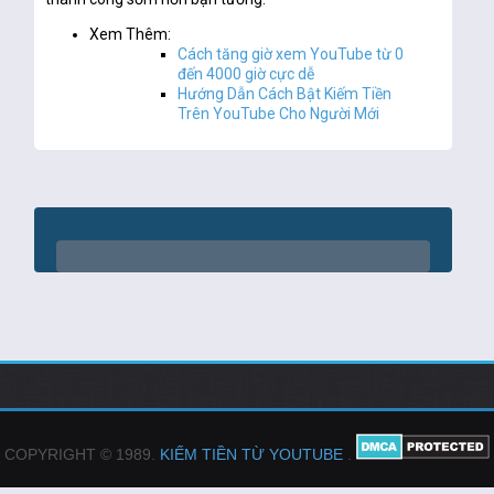
Xem Thêm:
Cách tăng giờ xem YouTube từ 0
đến 4000 giờ cực dễ
Hướng Dẫn Cách Bật Kiếm Tiền
Trên YouTube Cho Người Mới
COPYRIGHT © 1989.
KIẾM TIỀN TỪ YOUTUBE
.