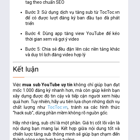
tag theo chuẩn SEO
Bước 3
: Sử dụng
dịch vụ tăng sub từ TocToc.vn
để có được lượt đăng ký ban đầu tạo đà phát
triển
Bước 4
: Dùng
app tăng view YouTube
để kéo
thời gian xem và gợi ý video
Bước 5
: Chia sẻ đều đặn lên các nền tảng khác
và duy trì lịch đăng video hợp lý
Kết luận
Việc
mua sub YouTube uy tín
không chỉ giúp bạn đạt
mốc 1.000 đăng ký nhanh hơn, mà còn giúp kênh bạn
xây dựng được độ tin cậy và tiếp cận người xem hiệu
quả hơn. Tuy nhiên, hãy ưu tiên lựa chọn những
dịch vụ
chất lượng như
TocToc.vn
, tránh xa các hình thức
“hack sub”, dùng phần mềm không rõ nguồn gốc.
Hãy nhớ rằng, sub chỉ là một phần. Giá trị cốt lõi vẫn là
nội dung bạn mang lại. Kết hợp giữa nội dung tốt và
chiến lược tăng sub thông minh sẽ giúp bạn chạm đến
thành công sớm hơn bạn tưởng.