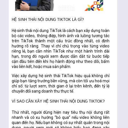
HỆ SINH THÁI NỘI DUNG TIKTOK LÀ GÌ?
Hệ sinh thái nội dung TikTok là cách bạn xây dựng toàn
bộ các video, thông điệp, hình ảnh và luồng tương tác
trên TikTok thành một cấu trúc đồng nhất, có định
hướng rõ ràng. Thay vì chỉ chú trọng vào từng video
riêng lẻ, bạn cần nhìn TikTok như một hành trình dài
hạn, trong đó người xem được dẫn dắt từ bước tiếp
cận đầu tiên đến khi họ hành động như theo dõi, bấm
vào liên kết, hoặc mua sản phẩm.
Việc xây dựng hệ sinh thái TikTok hiệu quả không chỉ
giúp bạn tăng trưởng bền vững, mà còn tối ưu hoá mọi
chỉ số: từ lượt xem, thời gian ở lại trên kênh, đến tỷ lệ
chuyển đổi sang doanh thu thực tế.
VÌ SAO CẦN XÂY HỆ SINH THÁI NỘI DUNG TIKTOK?
Thứ nhất, người dùng hiện nay tiêu thụ nội dung rất
nhanh và có xu hướng “bỏ qua” nếu video không liên
quan đến họ. Nếu bạn không có sự nhất quán trong nội
dung, người xem mới sẽ không hiểu bạn đang xây