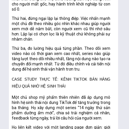
cho người mất gốc, hay hành trình khởi nghiệp từ con
số 0.
Thứ hai, đừng ngại lặp lại thông điệp. Việc nhấn mạnh
một chủ đề theo nhiều góc nhìn khác nhau giúp người
xem mới dễ nắm bắt, còn người xem cũ thì nhớ sâu
hơn. Lặp lại có chọn lọc là kỹ thuật chứ không phải sự
nhàm chán.
Thứ ba, đo lường hiệu quả từng phần. Theo dõi xem
video nào có thời gian xem cao nhất, series nào giúp
tăng lượt theo dõi nhiều nhất, tầng nội dung nào tạo ra
chuyển đổi mạnh nhất. Từ đó điều chỉnh và cải tiến nội
dung để hệ sinh thái vận hành trơn tru.
CASE STUDY THỰC TẾ: KÊNH TIKTOK BÁN HÀNG
HIỆU QUẢ NHỜ HỆ SINH THÁI
Một chủ shop mỹ phẩm thiên nhiên đã áp dụng mô
hình hệ sinh thái nội dung TikTok để tăng trưởng trong
ba tháng. Họ xây dựng một series “14 ngày thử sản
phẩm dưỡng ẩm mới”, chia sẻ trải nghiệm cá nhân,
feedback từng ngày, trả lời câu hỏi của người xem.
Họ liên kết video với một landing page đơn giản: giới