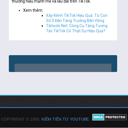
thương hiệu mạnh mẽ và lâu dài trên TikTok.
Xem thêm:
Xây Kênh TikTok Hiệu Quả: Từ Con
Số 0 Đến Tăng Trưởng Bền Vững
Tiktools Net: Công Cụ Tăng Tương
Tác TikTok Có Thật Sự Hiệu Quả?
COPYRIGHT © 1989.
KIẾM TIỀN TỪ YOUTUBE
.