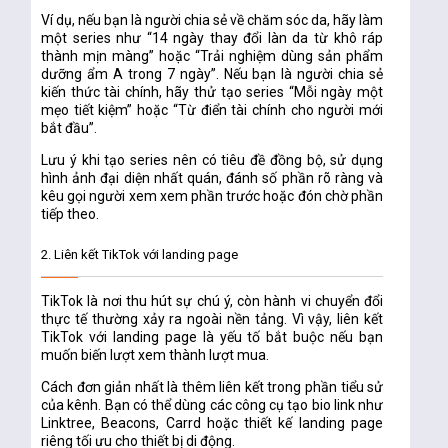
Ví dụ, nếu bạn là người chia sẻ về chăm sóc da, hãy làm
một series như “14 ngày thay đổi làn da từ khô ráp
thành mịn màng” hoặc “Trải nghiệm dùng sản phẩm
dưỡng ẩm A trong 7 ngày”. Nếu bạn là người chia sẻ
kiến thức tài chính, hãy thử tạo series “Mỗi ngày một
mẹo tiết kiệm” hoặc “Từ điển tài chính cho người mới
bắt đầu”.
Lưu ý khi tạo series nên có tiêu đề đồng bộ, sử dụng
hình ảnh đại diện nhất quán, đánh số phần rõ ràng và
kêu gọi người xem xem phần trước hoặc đón chờ phần
tiếp theo.
2. Liên kết TikTok với landing page
TikTok là nơi thu hút sự chú ý, còn hành vi chuyển đổi
thực tế thường xảy ra ngoài nền tảng. Vì vậy, liên kết
TikTok với landing page là yếu tố bắt buộc nếu bạn
muốn biến lượt xem thành lượt mua.
Cách đơn giản nhất là thêm liên kết trong phần tiểu sử
của kênh. Bạn có thể dùng các công cụ tạo bio link như
Linktree, Beacons, Carrd hoặc thiết kế landing page
riêng tối ưu cho thiết bị di động.