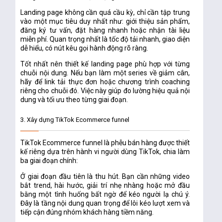
Landing page không cần quá cầu kỳ, chỉ cần tập trung
vào một mục tiêu duy nhất như: giới thiệu sản phẩm,
đăng ký tư vấn, đặt hàng nhanh hoặc nhận tài liệu
miễn phí. Quan trọng nhất là tốc độ tải nhanh, giao diện
dễ hiểu, có nút kêu gọi hành động rõ ràng.
Tốt nhất nên thiết kế landing page phù hợp với từng
chuỗi nội dung. Nếu bạn làm một series về giảm cân,
hãy để link tải thực đơn hoặc chương trình coaching
riêng cho chuỗi đó. Việc này giúp đo lường hiệu quả nội
dung và tối ưu theo từng giai đoạn.
3. Xây dựng TikTok Ecommerce funnel
TikTok Ecommerce funnel là phễu bán hàng được thiết
kế riêng dựa trên hành vi người dùng TikTok, chia làm
ba giai đoạn chính:
Ở giai đoạn đầu tiên là thu hút. Bạn cần những video
bắt trend, hài hước, giải trí nhẹ nhàng hoặc mở đầu
bằng một tình huống bất ngờ để kéo người lạ chú ý.
Đây là tầng nội dung quan trọng để lôi kéo lượt xem và
tiếp cận đúng nhóm khách hàng tiềm năng.