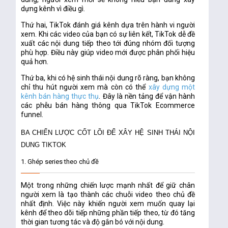
dựng kênh vì điều gì.
Thứ hai, TikTok đánh giá kênh dựa trên hành vi người
xem. Khi các video của bạn có sự liên kết, TikTok dễ đề
xuất các nội dung tiếp theo tới đúng nhóm đối tượng
phù hợp. Điều này giúp video mới được phân phối hiệu
quả hơn.
Thứ ba, khi có hệ sinh thái nội dung rõ ràng, bạn không
chỉ thu hút người xem mà còn có thể
xây dựng một
kênh bán hàng thực thụ
. Đây là nền tảng để vận hành
các phễu bán hàng thông qua TikTok Ecommerce
funnel.
BA CHIẾN LƯỢC CỐT LÕI ĐỂ XÂY HỆ SINH THÁI NỘI
DUNG TIKTOK
1. Ghép series theo chủ đề
Một trong những chiến lược mạnh nhất để giữ chân
người xem là tạo thành các chuỗi video theo chủ đề
nhất định. Việc này khiến người xem muốn quay lại
kênh để theo dõi tiếp những phần tiếp theo, từ đó tăng
thời gian tương tác và độ gắn bó với nội dung.