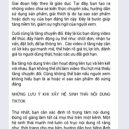
Giai đoạn tiếp theo là giáo dục. Tại đây, bạn tạo ra
những video chia sẻ kiến thức chuyên sâu, hướng dẫn
sử dụng sản phẩm, giải thích lý do tại sao sản phẩm
hoặc dịch vụ của bạn đáng tin cậy. Đây là bước giúp
tăng niềm tin, giảm sự nghi ngờ của người xem.
Cuối cùng là tầng chuyển đổi. Đây là lúc bạn dùng video
để thúc đẩy hành động cụ thể như: chốt đơn, nhận tư
vấn, đặt lịch, để lại thông tin… Các video ở tầng này cần
có lời kêu gọi mạnh mẽ, thể hiện rõ giá trị, lợi ích, đánh
giá từ người dùng thật, hoặc các ưu đãi giới hạn.
Ba tầng nội dung trên cần hoạt động liên tục và liên kết
với nhau. Bạn không thể chỉ làm video thu hút mà thiếu
tầng chuyển đổi. Cũng không thể bán nếu người xem
không hiểu bạn là ai hoặc vì sao sản phẩm đó xứng
đáng.
NHỮNG LƯU Ý KHI XÂY HỆ SINH THÁI NỘI DUNG
TIKTOK
Thứ nhất, bạn cần xác định rõ trọng tâm nội dung.
Đừng cố gắng làm tất cả mọi thứ trên một kênh. Một
hệ sinh thái mạnh mẽ luôn có trục nội dung rõ ràng
như: thời trang cho mẹ bỉm, hướng dẫn học tiếng Anh