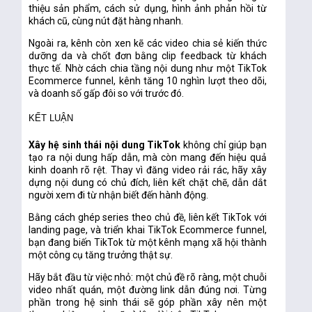
thiệu sản phẩm, cách sử dụng, hình ảnh phản hồi từ
khách cũ, cùng nút đặt hàng nhanh.
Ngoài ra, kênh còn xen kẽ các video chia sẻ kiến thức
dưỡng da và chốt đơn bằng clip feedback từ khách
thực tế. Nhờ cách chia tầng nội dung như một TikTok
Ecommerce funnel, kênh tăng 10 nghìn lượt theo dõi,
và doanh số gấp đôi so với trước đó.
KẾT LUẬN
Xây hệ sinh thái nội dung TikTok
không chỉ giúp bạn
tạo ra nội dung hấp dẫn, mà còn mang đến hiệu quả
kinh doanh rõ rệt. Thay vì đăng video rải rác, hãy xây
dựng nội dung có chủ đích, liên kết chặt chẽ, dẫn dắt
người xem đi từ nhận biết đến hành động.
Bằng cách ghép series theo chủ đề, liên kết TikTok với
landing page, và triển khai TikTok Ecommerce funnel,
bạn đang biến TikTok từ một kênh mạng xã hội thành
một công cụ tăng trưởng thật sự.
Hãy bắt đầu từ việc nhỏ: một chủ đề rõ ràng, một chuỗi
video nhất quán, một đường link dẫn đúng nơi. Từng
phần trong hệ sinh thái sẽ góp phần xây nên một