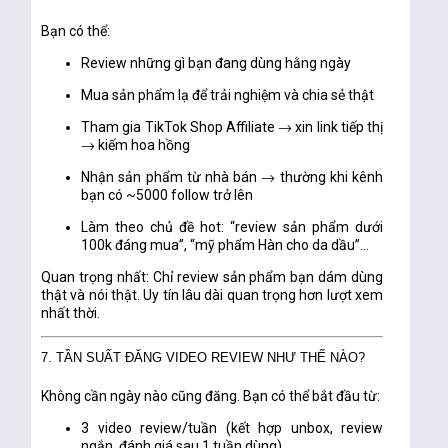
Bạn có thể:
Review những gì bạn
đang dùng hằng ngày
Mua sản phẩm lạ để
trải nghiệm và chia sẻ thật
Tham gia TikTok Shop Affiliate → xin link tiếp thị
→ kiếm hoa hồng
Nhận sản phẩm từ nhà bán → thường khi kênh
bạn có ~5000 follow trở lên
Làm theo chủ đề hot: “review sản phẩm dưới
100k đáng mua”, “mỹ phẩm Hàn cho da dầu”…
Quan trọng nhất:
Chỉ review sản phẩm bạn
dám dùng
thật
và
nói thật
. Uy tín lâu dài quan trọng hơn lượt xem
nhất thời.
7. TẦN SUẤT ĐĂNG VIDEO REVIEW NHƯ THẾ NÀO?
Không cần ngày nào cũng đăng. Bạn có thể bắt đầu từ:
3 video review/tuần (kết hợp unbox, review
ngắn, đánh giá sau 1 tuần dùng)