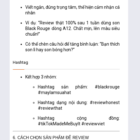
Viết ngắn, đúng trọng tâm, thể hiện cảm nhận cá
nhân
Ví dụ: “Review thật 100% sau 1 tuần dùng son
Black Rouge dòng A12. Chất mịn, lên màu siêu
chuẩn!”
Có thể chèn câu hỏi để tăng bình luận: “Bạn thích
son lì hay son bóng hơn?”
Hashtag
Kết hợp 3 nhóm:
Hashtag sản phẩm: #blackrouge
#maylamsuahat
Hashtag dạng nội dung: #reviewhonest
#reviewthat
Hashtag cộng đồng:
#tikTokMadeMeBuyIt #reviewviet
6. CÁCH CHỌN SẢN PHẨM ĐỂ REVIEW