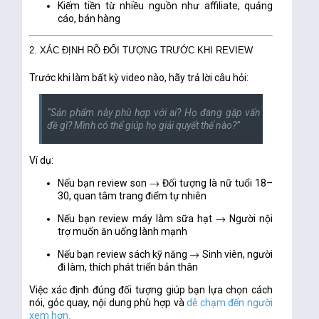
Kiếm tiền từ nhiều nguồn như affiliate, quảng
cáo, bán hàng
2. XÁC ĐỊNH RÕ ĐỐI TƯỢNG TRƯỚC KHI REVIEW
Trước khi làm bất kỳ video nào, hãy trả lời câu hỏi:
“Sản phẩm này phù hợp với ai? Họ đang gặp vấn
đề gì? Mình có thể giúp họ giải quyết thế nào?”
Ví dụ:
Nếu bạn review son → Đối tượng là nữ tuổi 18–
30, quan tâm trang điểm tự nhiên
Nếu bạn review máy làm sữa hạt → Người nội
trợ muốn ăn uống lành mạnh
Nếu bạn review sách kỹ năng → Sinh viên, người
đi làm, thích phát triển bản thân
Việc xác định đúng đối tượng giúp bạn lựa chọn cách
nói, góc quay, nội dung phù hợp và
dễ chạm đến người
xem hơn.