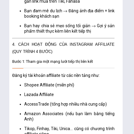
gắn link mua trên Tiki, Fahasa
Bạn đam mê du lịch → Đăng ảnh địa điểm + link
booking khách sạn
Bạn hay chia sẻ mẹo sống tối giản → Gợi ý sản
phẩm thiết thực kèm liên kết tiếp thị
4. CÁCH HOẠT ĐỘNG CỦA INSTAGRAM AFFILIATE
(QUY TRÌNH 4 BƯỚC)
Bước 1: Tham gia một mạng lưới tiếp thị liên kết
Đăng ký tài khoản affiliate từ các nền tảng như:
Shopee Affiliate
(miễn phí)
Lazada Affiliate
AccessTrade
(tổng hợp nhiều nhà cung cấp)
Amazon Associates
(nếu bạn làm bằng tiếng
Anh)
Tikop, Finhay, Tiki, Unica…
cũng có chương trình