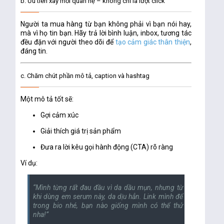
b. Ưu tiên xây
mối quan hệ – không chỉ là lượt click
Người ta mua hàng từ bạn không phải vì bạn nói hay,
mà vì họ
tin bạn
. Hãy trả lời bình luận, inbox, tương tác
đều đặn với người theo dõi để
tạo cảm giác thân thiện
,
đáng tin.
c. Chăm chút phần mô tả, caption và hashtag
Một mô tả tốt sẽ:
Gợi cảm xúc
Giải thích giá trị sản phẩm
Đưa ra lời kêu gọi hành động (CTA) rõ ràng
Ví dụ:
“Mình từng rất đau đầu vì da dầu mụn, nhưng từ
khi dùng em serum này, da dịu hẳn. Link mình để
trong bio nhé, bạn nào giống mình có thể thử
nha!”