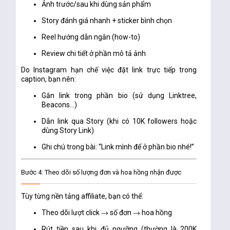
Ảnh trước/sau
khi dùng sản phẩm
Story đánh giá nhanh + sticker bình chọn
Reel hướng dẫn ngắn (how-to)
Review chi tiết ở phần mô tả ảnh
Do Instagram hạn chế việc đặt link trực tiếp trong
caption, bạn nên:
Gắn link trong phần bio
(sử dụng Linktree,
Beacons…)
Dẫn link qua Story (khi có 10K followers hoặc
dùng Story Link)
Ghi chú trong bài: “Link mình để ở phần bio nhé!”
Bước 4: Theo dõi số lượng đơn và hoa hồng nhận được
Tùy từng nền tảng affiliate, bạn có thể:
Theo dõi lượt click → số đơn → hoa hồng
Rút tiền sau khi đủ ngưỡng (thường là 200K