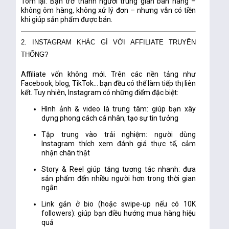
Tóm lại:
Bạn trở thành người trung gian bán hàng –
không ôm hàng, không xử lý đơn – nhưng vẫn có tiền
khi giúp sản phẩm được bán.
2. INSTAGRAM KHÁC GÌ VỚI AFFILIATE TRUYỀN
THỐNG?
Affiliate vốn không mới. Trên các nền tảng như
Facebook, blog, TikTok... bạn đều có thể làm tiếp thị liên
kết. Tuy nhiên, Instagram có những điểm đặc biệt:
Hình ảnh & video là trung tâm:
giúp bạn xây
dựng phong cách cá nhân, tạo sự tin tưởng
Tập trung vào trải nghiệm:
người dùng
Instagram thích xem đánh giá thực tế, cảm
nhận chân thật
Story & Reel giúp tăng tương tác nhanh:
đưa
sản phẩm đến nhiều người hơn trong thời gian
ngắn
Link gắn ở bio (hoặc swipe-up nếu có 10K
followers)
: giúp bạn điều hướng mua hàng hiệu
quả