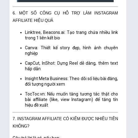
6. MỘT SỐ CÔNG CỤ HỖ TRỢ LÀM INSTAGRAM
AFFILIATE HIỆU QUẢ
Linktree
,
Beacons.ai
: Tạo trang chứa nhiều link
trong 1 liên kết bio
Canva
: Thiết kế story đẹp, hình ảnh chuyên
nghiệp
CapCut
,
InShot
: Dựng Reel dễ dàng, thêm text
hấp dẫn
Insight Meta Business
: Theo dõi số liệu bài đăng,
đối tượng người xem
TocToc.vn
: Nếu muốn tăng tương tác thật cho
bài affiliate (like, view Instagram) để tăng tín
hiệu đề xuất
7. INSTAGRAM AFFILIATE CÓ KIẾM ĐƯỢC NHIỀU TIỀN
KHÔNG?