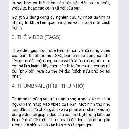
là nơi bạn có thể chèn các liên kết đến video khác,
website, hoặc các kênh xã hội của bạn.
Gợi ý:
Sử dụng công cụ nghiên cứu từ khóa để tìm ra
những từ khóa liên quan và chèn vào mô tả một cách
hợp lý.
3. THẺ VIDEO (TAGS)
Thẻ video giúp YouTube hiểu rõ hơn về nội dung video
của bạn. Để tối ưu hóa SEO, bạn cần sử dụng các thẻ
liên quan đến nội dung video và từ khóa mà người xem
có thể tìm kiếm. Hãy chọn các thẻ vừa chung chung (ví
dụ: “phở bò”) vừa cụ thể (ví dụ: “cách nấu phở bò tại
nhà”).
4. THUMBNAIL (HÌNH THU NHỎ)
Thumbnail đóng vai trò quan trọng trong việc thu hút
người xem nhấp vào video của bạn. Một hình thu nhỏ
hấp dẫn, có độ phân giải cao và phản ánh chính xác nội
dung video sẽ giúp video của bạn nổi bật trong kết quả
tìm kiếm và đề xuất. Thumbnail cần đơn giản nhưng ấn
tượng, dễ nhìn và có văn bản mô tả ngắn gọn.