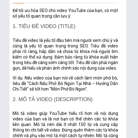
Để tối ưu hóa SEO cho video YouTube của bạn, có một
số yếu tố quan trọng cần lưu ý:
1. TIÊU ĐỀ VIDEO (TITLE)
Tiêu đề video là yếu tố đầu tiên mà người xem chú ý và
cũng là yếu tố quan trọng trong SEO. Tiêu đề video
phải rõ ràng, hấp dẫn và chứa từ khóa mà người tìm
kiếm có thể sử dụng. Đảm bảo rằng từ khóa xuất hiện
trong tiêu đề càng sớm càng tốt. Tiêu đề cần phải ngắn
gọn, dễ hiểu và phản ánh chính xác nội dung của video.
Ví dụ:
Nếu video của bạn nói về cách làm món phở bò,
tiêu đề "Cách Nấu Phở Bò Ngon Tại Nhà – Hướng Dẫn
Chi Tiết" sẽ tốt hơn "Món Phở Bò Ngon".
2. MÔ TẢ VIDEO (DESCRIPTION)
Mô tả video giúp YouTube hiểu rõ hơn về nội dung
video của bạn và là nơi bạn có thể chèn các từ khóa
liên quan. Mô tả nên dài ít nhất 150 từ và cung cấp
thông tin chi tiết về video. Đừng quên thêm các từ khóa
chính và phụ vào mô tả một cách tự nhiên. Mô tả cũng