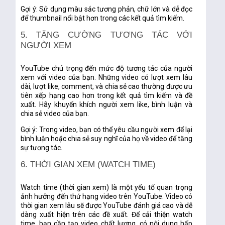
Gợi ý:
Sử dụng màu sắc tương phản, chữ lớn và dễ đọc
để thumbnail nổi bật hơn trong các kết quả tìm kiếm.
5. TĂNG CƯỜNG TƯƠNG TÁC VỚI
NGƯỜI XEM
YouTube chú trọng đến mức độ tương tác của người
xem với video của bạn. Những video có lượt xem lâu
dài, lượt like, comment, và chia sẻ cao thường được ưu
tiên xếp hạng cao hơn trong kết quả tìm kiếm và đề
xuất. Hãy khuyến khích người xem like, bình luận và
chia sẻ video của bạn.
Gợi ý:
Trong video, bạn có thể yêu cầu người xem để lại
bình luận hoặc chia sẻ suy nghĩ của họ về video để tăng
sự tương tác.
6. THỜI GIAN XEM (WATCH TIME)
Watch time (thời gian xem) là một yếu tố quan trọng
ảnh hưởng đến thứ hạng video trên YouTube. Video có
thời gian xem lâu sẽ được YouTube đánh giá cao và dễ
dàng xuất hiện trên các đề xuất. Để cải thiện watch
time, bạn cần tạo video chất lượng, có nội dung hấp