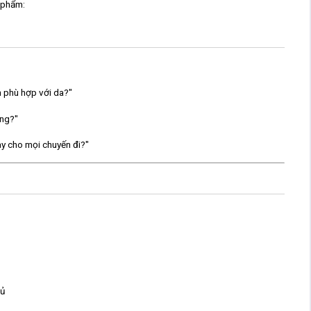
n phẩm:
 phù hợp với da?"
óng?"
này cho mọi chuyến đi?"
hủ