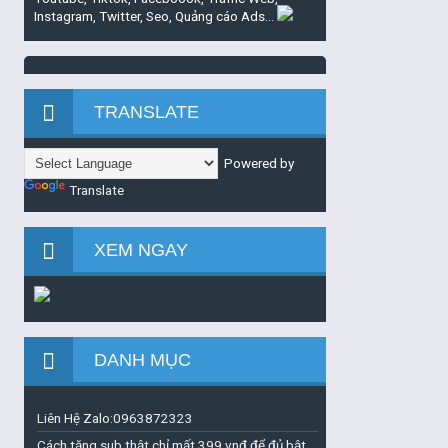
Instagram, Twitter, Seo, Quảng cáo Ads...
TRANSLATE
Powered by
Translate
XEM NGAY
DANH MỤC
Liên Hệ Zalo:0963872323
Cách tăng sub thật chỉ mất 399 vnđ để đủ bật