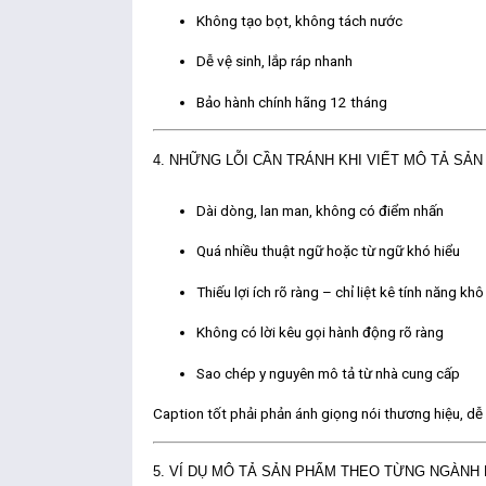
Không tạo bọt, không tách nước
Dễ vệ sinh, lắp ráp nhanh
Bảo hành chính hãng 12 tháng
4. NHỮNG LỖI CẦN TRÁNH KHI VIẾT MÔ TẢ SẢ
Dài dòng, lan man, không có điểm nhấn
Quá nhiều thuật ngữ hoặc từ ngữ khó hiểu
Thiếu lợi ích rõ ràng – chỉ liệt kê tính năng kh
Không có lời kêu gọi hành động rõ ràng
Sao chép y nguyên mô tả từ nhà cung cấp
Caption tốt phải phản ánh
giọng nói thương hiệu
, d
5. VÍ DỤ MÔ TẢ SẢN PHẨM THEO TỪNG NGÀNH