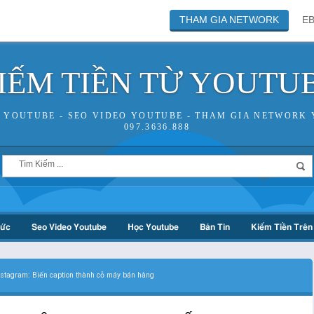
THAM GIA NETWORK
E
IẾM TIỀN TỪ YOUTU
N YOUTUBE - SEO VIDEO YOUTUBE - THAM GIA NETWORK 
097.3636.888
hức
Seo Video Youtube
Học Youtube
Bản Tin
Kiếm Tiền Trên 
nstagram: Biến caption thành cỗ máy bán hàng