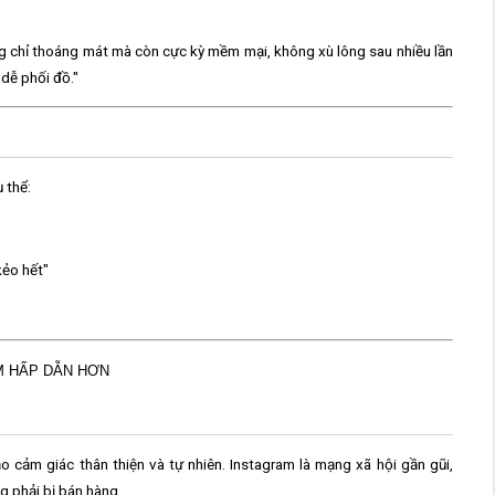
g chỉ thoáng mát mà còn cực kỳ mềm mại, không xù lông sau nhiều lần
 dễ phối đồ."
 thể:
kẻo hết"
M HẤP DẪN HƠN
ạo cảm giác thân thiện và tự nhiên. Instagram là mạng xã hội gần gũi,
 phải bị bán hàng.