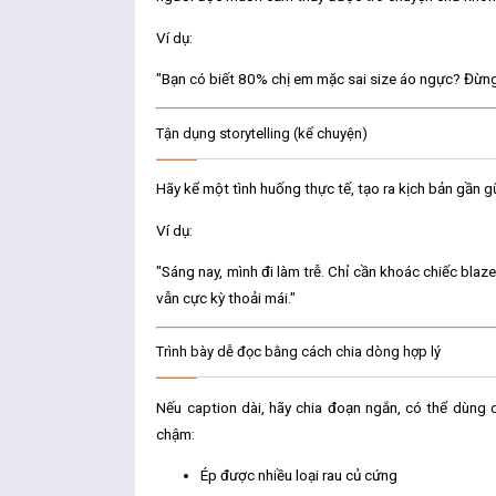
Ví dụ:
"Bạn có biết 80% chị em mặc sai size áo ngực? Đừng 
Tận dụng storytelling (kể chuyện)
Hãy kể một tình huống thực tế, tạo ra kịch bản gần
Ví dụ:
"Sáng nay, mình đi làm trễ. Chỉ cần khoác chiếc bla
vẫn cực kỳ thoải mái."
Trình bày dễ đọc bằng cách chia dòng hợp lý
Nếu caption dài, hãy chia đoạn ngắn, có thể dùng 
chậm:
Ép được nhiều loại rau củ cứng