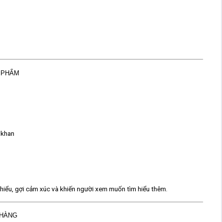
N PHẨM
ô khan
ễ hiểu, gợi cảm xúc và khiến người xem muốn tìm hiểu thêm.
 HÀNG