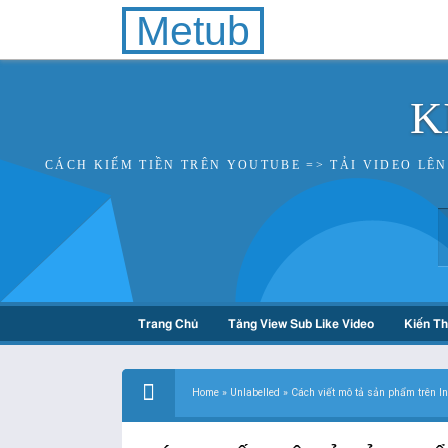
Metub
K
CÁCH KIẾM TIỀN TRÊN YOUTUBE => TẢI VIDEO LÊ
Trang Chủ
Tăng View Sub Like Video
Kiến T
Home
»
Unlabelled
»
Cách viết mô tả sản phẩm trên I