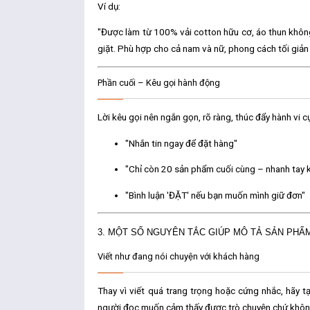
Ví dụ:
"Được làm từ 100% vải cotton hữu cơ, áo thun khôn
giặt. Phù hợp cho cả nam và nữ, phong cách tối giản
Phần cuối – Kêu gọi hành động
Lời kêu gọi nên ngắn gọn, rõ ràng, thúc đẩy hành vi cụ
"Nhắn tin ngay để đặt hàng"
"Chỉ còn 20 sản phẩm cuối cùng – nhanh tay 
"Bình luận 'ĐẶT' nếu bạn muốn mình giữ đơn"
3. MỘT SỐ NGUYÊN TẮC GIÚP MÔ TẢ SẢN PHẨ
Viết như đang nói chuyện với khách hàng
Thay vì viết quá trang trọng hoặc cứng nhắc, hãy t
người đọc muốn cảm thấy được trò chuyện chứ không