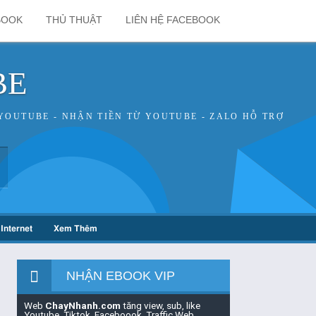
BOOK
THỦ THUẬT
LIÊN HỆ FACEBOOK
BE
YOUTUBE - NHẬN TIỀN TỪ YOUTUBE - ZALO HỖ TRỢ
Internet
Xem Thêm
NHẬN EBOOK VIP
Web
ChayNhanh.com
tăng view, sub, like
Youtube, Tiktok, Faceboook, Traffic Web,