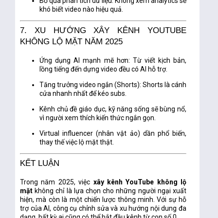
Bỏ qua phân tích dữ liệu
: Không xem analytics sẽ
khó biết video nào hiệu quả.
7. XU HƯỚNG XÂY KÊNH YOUTUBE
KHÔNG LỘ MẶT NĂM 2025
Ứng dụng AI mạnh mẽ hơn
: Từ viết kịch bản,
lồng tiếng đến dựng video đều có AI hỗ trợ.
Tăng trưởng video ngắn (Shorts)
: Shorts là cánh
cửa nhanh nhất để kéo subs.
Kênh chủ đề giáo dục, kỹ năng sống
sẽ bùng nổ,
vì người xem thích kiến thức ngắn gọn.
Virtual influencer
(nhân vật ảo) dần phổ biến,
thay thế việc lộ mặt thật.
KẾT LUẬN
Trong năm 2025, việc
xây kênh YouTube không lộ
mặt
không chỉ là lựa chọn cho những người ngại xuất
hiện, mà còn là một chiến lược thông minh. Với sự hỗ
trợ của AI, công cụ chỉnh sửa và xu hướng nội dung đa
dạng, bất kỳ ai cũng có thể bắt đầu kênh từ con số 0.