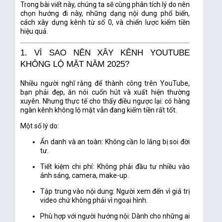
Trong bài viết này, chúng ta sẽ cùng phân tích lý do nên
chọn hướng đi này, những dạng nội dung phổ biến,
cách xây dựng kênh từ số 0, và chiến lược kiếm tiền
hiệu quả.
1. VÌ SAO NÊN XÂY KÊNH YOUTUBE
KHÔNG LỘ MẶT NĂM 2025?
Nhiều người nghĩ rằng để thành công trên YouTube,
bạn phải đẹp, ăn nói cuốn hút và xuất hiện thường
xuyên. Nhưng thực tế cho thấy điều ngược lại:
có hàng
ngàn kênh không lộ mặt vẫn đang kiếm tiền rất tốt
.
Một số lý do:
Ẩn danh và an toàn
: Không cần lo lắng bị soi đời
tư.
Tiết kiệm chi phí
: Không phải đầu tư nhiều vào
ánh sáng, camera, make-up.
Tập trung vào nội dung
: Người xem đến vì giá trị
video chứ không phải vì ngoại hình.
Phù hợp với người hướng nội
: Dành cho những ai