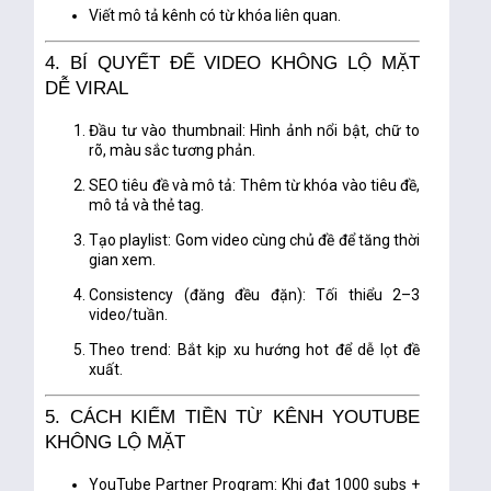
Viết mô tả kênh có từ khóa liên quan.
4. BÍ QUYẾT ĐỂ VIDEO KHÔNG LỘ MẶT
DỄ VIRAL
Đầu tư vào thumbnail
: Hình ảnh nổi bật, chữ to
rõ, màu sắc tương phản.
SEO tiêu đề và mô tả
: Thêm từ khóa vào tiêu đề,
mô tả và thẻ tag.
Tạo playlist
: Gom video cùng chủ đề để tăng thời
gian xem.
Consistency (đăng đều đặn)
: Tối thiểu 2–3
video/tuần.
Theo trend
: Bắt kịp xu hướng hot để dễ lọt đề
xuất.
5. CÁCH KIẾM TIỀN TỪ KÊNH YOUTUBE
KHÔNG LỘ MẶT
YouTube Partner Program
: Khi đạt 1000 subs +