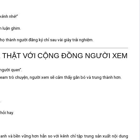
kênh nhé!”
h luận ghim.
ọ thành người đăng ký chỉ sau vài giây trải nghiệm.
Ệ THẬT VỚI CỘNG ĐỒNG NGƯỜI XEM
người quen”.
stream trò chuyện, người xem sẽ cảm thấy gắn bó và trung thành hơn.
.
hỏi hay.
nh và bền vững hơn hẳn so với kênh chỉ tập trung sản xuất nội dung