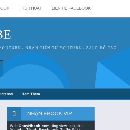
BOOK
THỦ THUẬT
LIÊN HỆ FACEBOOK
BE
YOUTUBE - NHẬN TIỀN TỪ YOUTUBE - ZALO HỖ TRỢ
Internet
Xem Thêm
NHẬN EBOOK VIP
Web
ChayNhanh.com
tăng view, sub, like
Youtube, Tiktok, Faceboook, Traffic Web,