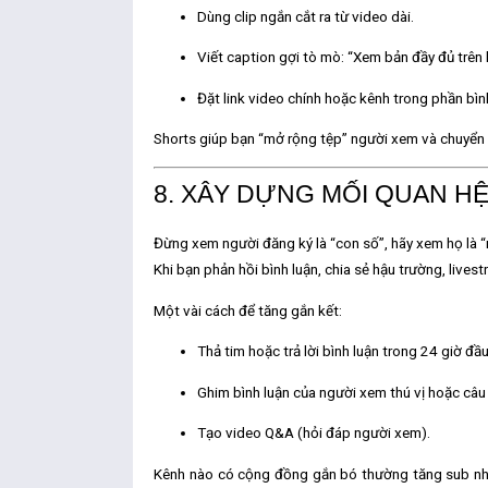
Dùng clip ngắn cắt ra từ video dài.
Viết caption gợi tò mò: “Xem bản đầy đủ trên 
Đặt link video chính hoặc kênh trong phần bìn
Shorts giúp bạn “mở rộng tệp” người xem và chuyển h
8. XÂY DỰNG MỐI QUAN H
Đừng xem người đăng ký là “con số”, hãy xem họ là “
Khi bạn phản hồi bình luận, chia sẻ hậu trường, live
Một vài cách để tăng gắn kết:
Thả tim hoặc trả lời bình luận trong 24 giờ đầu
Ghim bình luận của người xem thú vị hoặc câu 
Tạo video Q&A (hỏi đáp người xem).
Kênh nào có cộng đồng gắn bó thường tăng sub nha