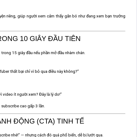
yện riêng, giúp người xem cảm thấy gắn bó như đang xem bạn trưởng
RONG 10 GIÂY ĐẦU TIÊN
 trong 15 giây đầu
nếu phần mở đầu nhàm chán.
uber thất bại chỉ vì bỏ qua điều này không?”
 video ít người xem? Đây là lý do!”
n subscribe cao gấp 3 lần.
HÀNH ĐỘNG (CTA) TINH TẾ
scribe nhé!” — nhưng cách đó quá phổ biến, dễ bị lướt qua.