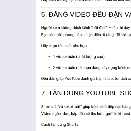
6. ĐĂNG VIDEO ĐỀU ĐẶN 
Người xem không thích kênh “bất định” — lúc thì dạy học
Bạn cần
một phong cách nhận diện rõ ràng
, để khi h
Hãy chọn tần suất phù hợp:
1 video/tuần (chất lượng cao).
2 video/tuần (nếu bạn đang xây dựng kênh mớ
Đều đặn giúp YouTube đánh giá bạn là creator tích c
7. TẬN DỤNG YOUTUBE SH
Shorts là “vũ khí bí mật” giúp kênh nhỏ tiếp cận hàn
Video ngắn, dọc, hấp dẫn sẽ thu hút người lướt feed
Cách tận dụng Shorts: