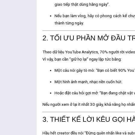
giao tiếp thật dùng hằng ngày”.
Nếu bạn làm vlog, hãy có phong cách kể chu
thành từng ngày.
2. TỐI ƯU PHẦN MỞ ĐẦU T
Theo dữ liệu YouTube Analytics,
70% người rời video
Vì vậy, bạn cần “giữ họ lại” ngay lập tức bằng:
Một câu nói gây tò mò: “Bạn có biết 90% YouT
Một hình ảnh mạnh, nhạc nền cuốn hút.
Hoặc đặt câu hỏi gợi mở: “Bạn đang chật vật vì
Nếu người xem ở lại ít nhất 30 giây, khả năng họ nhấ
3. THIẾT KẾ LỜI KÊU GỌI 
Hầu hết creator đều nói “Đừng quên nhấn like và sub