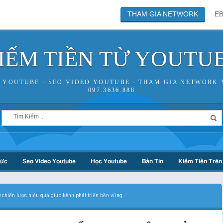
THAM GIA NETWORK
E
IẾM TIỀN TỪ YOUTU
N YOUTUBE - SEO VIDEO YOUTUBE - THAM GIA NETWORK 
097.3636.888
hức
Seo Video Youtube
Học Youtube
Bản Tin
Kiếm Tiền Trên 
chiến lược hiệu quả giúp kênh phát triển bền vững