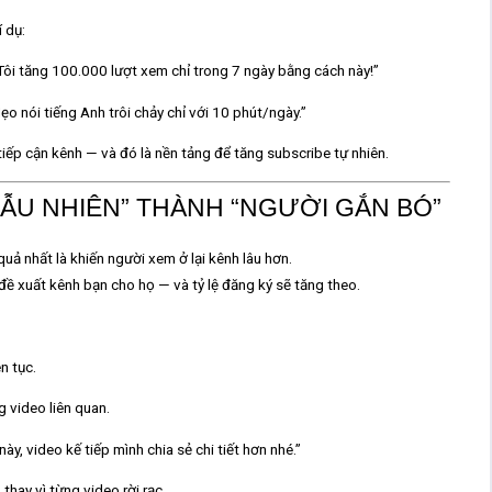
 dụ:
ôi tăng 100.000 lượt xem chỉ trong 7 ngày bằng cách này!”
o nói tiếng Anh trôi chảy chỉ với 10 phút/ngày.”
tiếp cận kênh — và đó là nền tảng để tăng subscribe tự nhiên.
GẪU NHIÊN” THÀNH “NGƯỜI GẮN BÓ”
quả nhất là khiến người xem
ở lại kênh lâu hơn
.
ề xuất kênh bạn cho họ — và tỷ lệ đăng ký sẽ tăng theo.
n tục.
 video liên quan.
ày, video kế tiếp mình chia sẻ chi tiết hơn nhé.”
 thay vì từng video rời rạc.