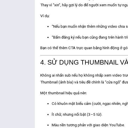
Thay vì “xin”, hãy
gợi lý do
để người xem muốn tự ngu
Ví dụ:
“Nếu bạn muốn nhận thêm những video chia sẻ
“Bấm đăng ký nếu bạn cũng đang trên hành trìn
Bạn có thể thêm
CTA trực quan
bằng hình động ở góc
4. SỬ DỤNG THUMBNAIL VÀ
Không ai nhấn sub nếu họ không nhấp xem video trư
Thumbnail (ảnh bìa) và tiêu đề chính là “cửa ngõ” đ
Một thumbnail hiệu quả nên:
Có khuôn mặt biểu cảm (cười, ngạc nhiên, ng
Ít chữ, nhưng nổi bật (3–5 từ).
Màu nền tương phản với giao diện YouTube.