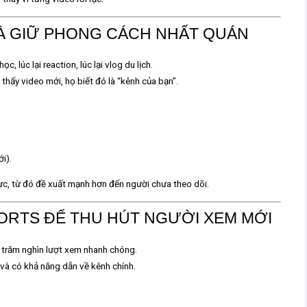
VÀ GIỮ PHONG CÁCH NHẤT QUÁN
, lúc lại reaction, lúc lại vlog du lịch.
ọ thấy video mới, họ biết đó là “kênh của bạn”.
i).
ực, từ đó đề xuất mạnh hơn đến người chưa theo dõi.
ORTS ĐỂ THU HÚT NGƯỜI XEM MỚI
g trăm nghìn lượt xem nhanh chóng.
 và có khả năng dẫn về kênh chính.