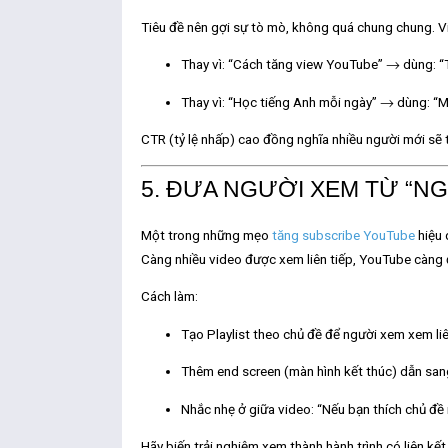
Tiêu đề nên gợi sự tò mò, không quá chung chung. Ví
Thay vì: “Cách tăng view YouTube” → dùng: “T
Thay vì: “Học tiếng Anh mỗi ngày” → dùng: “Mẹ
CTR (tỷ lệ nhấp) cao đồng nghĩa nhiều người mới sẽ 
5. ĐƯA NGƯỜI XEM TỪ “N
Một trong những
mẹo
tăng subscribe YouTube
hiệu 
Càng nhiều video được xem liên tiếp, YouTube càng đ
Cách làm:
Tạo
Playlist
theo chủ đề để người xem xem liê
Thêm
end screen
(màn hình kết thúc) dẫn sang
Nhắc nhẹ ở giữa video: “Nếu bạn thích chủ đề n
Hãy biến trải nghiệm xem thành hành trình có liên kết,