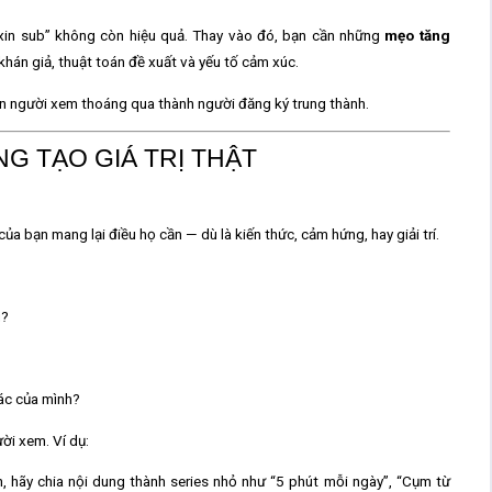
 “xin sub” không còn hiệu quả. Thay vào đó, bạn cần những
mẹo tăng
khán giả, thuật toán đề xuất và yếu tố cảm xúc.
ến người xem thoáng qua thành người đăng ký trung thành.
NG TẠO GIÁ TRỊ THẬT
 của bạn
mang lại điều họ cần
— dù là kiến thức, cảm hứng, hay giải trí.
ì?
ác của mình?
ời xem. Ví dụ:
, hãy chia nội dung thành series nhỏ như “5 phút mỗi ngày”, “Cụm từ