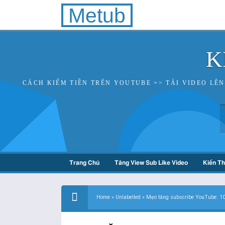
Metub
K
CÁCH KIẾM TIỀN TRÊN YOUTUBE => TẢI VIDEO LÊ
Trang Chủ
Tăng View Sub Like Video
Kiến T
Home
»
Unlabelled
»
Mẹo tăng subscribe YouTube: 10 