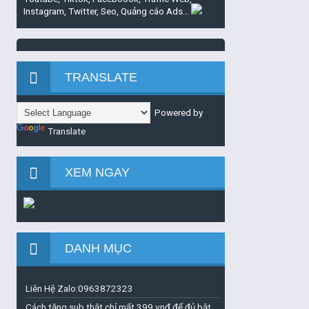
Instagram, Twitter, Seo, Quảng cáo Ads...
TRANSLATE
Powered by
Translate
XEM NGAY
DANH MỤC
Liên Hệ Zalo:0963872323
Cách tăng sub thật chỉ mất 399 vnđ để đủ bật