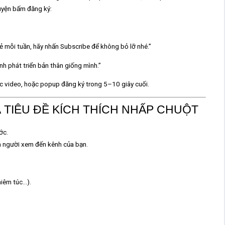
yện bấm đăng ký:
 mỗi tuần, hãy nhấn Subscribe để không bỏ lỡ nhé.”
h phát triển bản thân giống mình.”
 video, hoặc popup đăng ký trong 5–10 giây cuối.
 TIÊU ĐỀ KÍCH THÍCH NHẤP CHUỘT
ớc.
ưa người xem đến kênh của bạn.
hiêm túc…).