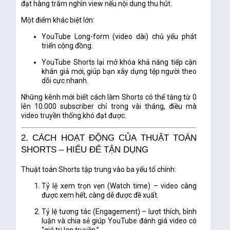
đạt hàng trăm nghìn view nếu nội dung thu hút.
Một điểm khác biệt lớn:
YouTube Long-form (video dài) chủ yếu phát
triển cộng đồng.
YouTube Shorts lại
mở khóa khả năng tiếp cận
khán giả mới
, giúp bạn xây dựng tệp người theo
dõi cực nhanh.
Những kênh mới biết cách làm Shorts có thể tăng từ 0
lên 10.000 subscriber chỉ trong vài tháng, điều mà
video truyền thống khó đạt được.
2. CÁCH HOẠT ĐỘNG CỦA THUẬT TOÁN
SHORTS – HIỂU ĐỂ TẬN DỤNG
Thuật toán Shorts tập trung vào ba yếu tố chính:
Tỷ lệ xem trọn vẹn (Watch time)
– video càng
được xem hết, càng dễ được đề xuất.
Tỷ lệ tương tác (Engagement)
– lượt thích, bình
luận và chia sẻ giúp YouTube đánh giá video có