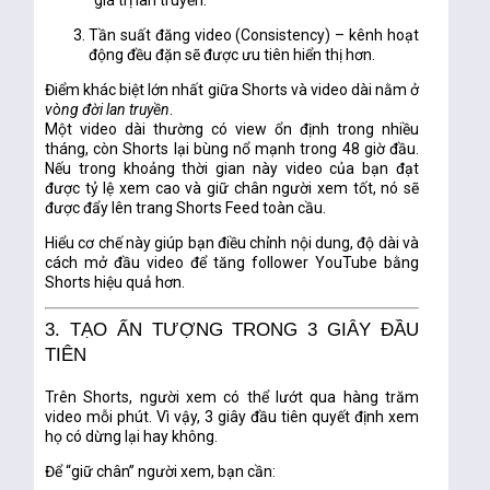
“giá trị lan truyền.”
Tần suất đăng video (Consistency)
– kênh hoạt
động đều đặn sẽ được ưu tiên hiển thị hơn.
Điểm khác biệt lớn nhất giữa Shorts và video dài nằm ở
vòng đời lan truyền
.
Một video dài thường có view ổn định trong nhiều
tháng, còn Shorts lại bùng nổ mạnh trong 48 giờ đầu.
Nếu trong khoảng thời gian này video của bạn đạt
được tỷ lệ xem cao và giữ chân người xem tốt, nó sẽ
được đẩy lên trang Shorts Feed toàn cầu.
Hiểu cơ chế này giúp bạn điều chỉnh nội dung, độ dài và
cách mở đầu video để
tăng follower YouTube bằng
Shorts
hiệu quả hơn.
3. TẠO ẤN TƯỢNG TRONG 3 GIÂY ĐẦU
TIÊN
Trên Shorts, người xem có thể lướt qua hàng trăm
video mỗi phút. Vì vậy, 3 giây đầu tiên quyết định xem
họ có dừng lại hay không.
Để “giữ chân” người xem, bạn cần: