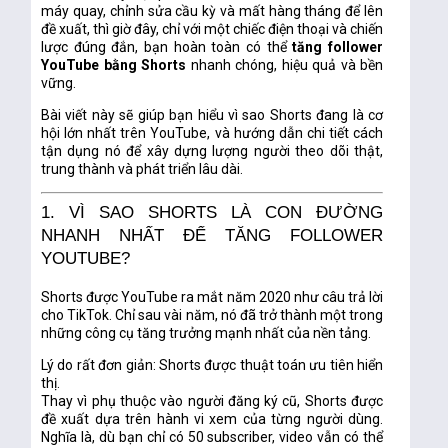
máy quay, chỉnh sửa cầu kỳ và mất hàng tháng để lên
đề xuất, thì giờ đây, chỉ với một chiếc điện thoại và chiến
lược đúng đắn, bạn hoàn toàn có thể
tăng follower
YouTube bằng Shorts
nhanh chóng, hiệu quả và bền
vững.
Bài viết này sẽ giúp bạn hiểu vì sao Shorts đang là cơ
hội lớn nhất trên YouTube, và hướng dẫn chi tiết cách
tận dụng nó để xây dựng lượng người theo dõi thật,
trung thành và phát triển lâu dài.
1. VÌ SAO SHORTS LÀ CON ĐƯỜNG
NHANH NHẤT ĐỂ TĂNG FOLLOWER
YOUTUBE?
Shorts được YouTube ra mắt năm 2020 như câu trả lời
cho TikTok. Chỉ sau vài năm, nó đã trở thành một trong
những công cụ tăng trưởng mạnh nhất của nền tảng.
Lý do rất đơn giản:
Shorts được thuật toán ưu tiên hiển
thị
.
Thay vì phụ thuộc vào người đăng ký cũ, Shorts được
đề xuất dựa trên hành vi xem của từng người dùng.
Nghĩa là, dù bạn chỉ có 50 subscriber, video vẫn có thể