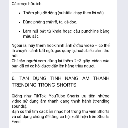
Các mẹo hữu ích:
Thêm phụ đề động (subtitle chạy theo lời nói).
Dùng phông chữ rõ, to, dễ đọc.
Làm nổi bật từ khóa hoặc câu punchline bằng
màu sắc.
Ngoài ra, hãy thêm
hook hình ảnh
ở đầu video – có thể
là chuyển cảnh bất ngờ, góc quay lạ, hoặc biểu cảm thu
hút.
Chỉ cần người xem dừng lại thêm 2–3 giây, video của
bạn đã có cơ hội được đẩy lên hàng triệu người.
6. TẬN DỤNG TÍNH NĂNG ÂM THANH
TRENDING TRONG SHORTS
Giống như TikTok, YouTube Shorts ưu tiên những
video sử dụng
âm thanh đang thịnh hành (trending
sounds)
.
Bạn có thể tìm các bản nhạc hot trong thư viện Shorts
và sử dụng chúng để tăng cơ hội xuất hiện trên Shorts
Feed.