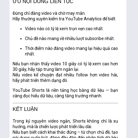
ƯU NỘI DUNG LIÊN TỤC
Đừng chỉ đăng video và chờ may mắn.
Hãy thường xuyên kiểm tra
YouTube Analytics
để biết:
Video nào có tỷ lệ xem trọn vẹn cao nhất.
Chủ đề nào mang về nhiều lượt subscribe nhất.
Thời điểm nào đăng video mang lại hiệu quả cao
nhất.
Nếu bạn nhận thấy video 10 giây có tỷ lệ xem cao hơn
30 giây, hãy tập trung làm ngắn lại.
Nếu video kể chuyện đạt nhiều follow hơn video hài,
hãy phát triển thêm dạng đó.
YouTube Shorts là nền tảng học bằng dữ liệu — bạn
càng đọc hiểu dữ liệu, càng tăng trưởng nhanh.
KẾT LUẬN
Trong kỷ nguyên video ngắn,
Shorts không chỉ là xu
hướng, mà là chiến lược phát triển lâu dài
.
Nếu bạn biết cách khai thác đúng – từ chọn chủ đề, tạo
nội dung cuốn hút, đăng đều đặn đến phân tích dữ liệu