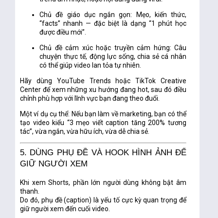
Chủ đề giáo dục ngắn gọn:
Mẹo, kiến thức,
“facts” nhanh — đặc biệt là dạng “1 phút học
được điều mới”.
Chủ đề cảm xúc hoặc truyền cảm hứng:
Câu
chuyện thực tế, động lực sống, chia sẻ cá nhân
có thể giúp video lan tỏa tự nhiên.
Hãy dùng
YouTube Trends hoặc TikTok Creative
Center
để xem những xu hướng đang hot, sau đó điều
chỉnh phù hợp với lĩnh vực bạn đang theo đuổi.
Một ví dụ cụ thể: Nếu bạn làm về marketing, bạn có thể
tạo video kiểu “3 mẹo viết caption tăng 200% tương
tác”, vừa ngắn, vừa hữu ích, vừa dễ chia sẻ.
5. DÙNG PHỤ ĐỀ VÀ HOOK HÌNH ẢNH ĐỂ
GIỮ NGƯỜI XEM
Khi xem Shorts, phần lớn người dùng không bật âm
thanh.
Do đó,
phụ đề (caption)
là yếu tố cực kỳ quan trọng để
giữ người xem đến cuối video.