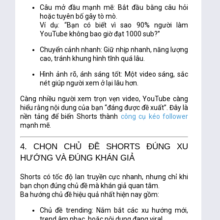
Câu mở đầu mạnh mẽ:
Bắt đầu bằng câu hỏi
hoặc tuyên bố gây tò mò.
Ví dụ: “Bạn có biết vì sao 90% người làm
YouTube không bao giờ đạt 1000 sub?”
Chuyển cảnh nhanh:
Giữ nhịp nhanh, năng lượng
cao, tránh khung hình tĩnh quá lâu.
Hình ảnh rõ, ánh sáng tốt:
Một video sáng, sắc
nét giúp người xem ở lại lâu hơn.
Càng nhiều người xem trọn vẹn video, YouTube càng
hiểu rằng nội dung của bạn “đáng được đề xuất”. Đây là
nền tảng để
biến Shorts thành
công cụ kéo follower
mạnh mẽ.
4. CHỌN CHỦ ĐỀ SHORTS ĐÚNG XU
HƯỚNG VÀ ĐÚNG KHÁN GIẢ
Shorts có tốc độ lan truyền cực nhanh, nhưng chỉ khi
bạn
chọn đúng chủ đề
mà khán giả quan tâm.
Ba hướng chủ đề hiệu quả nhất hiện nay gồm:
Chủ đề trending:
Nắm bắt các xu hướng mới,
trend âm nhạc, hoặc nội dung đang viral.