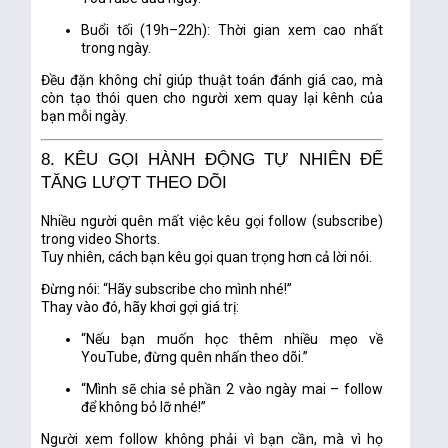
Buổi tối (19h–22h): Thời gian xem cao nhất
trong ngày.
Đều đặn không chỉ giúp thuật toán đánh giá cao, mà
còn tạo thói quen cho người xem quay lại kênh của
bạn mỗi ngày.
8. KÊU GỌI HÀNH ĐỘNG TỰ NHIÊN ĐỂ
TĂNG LƯỢT THEO DÕI
Nhiều người quên mất việc
kêu gọi follow (subscribe)
trong video Shorts.
Tuy nhiên, cách bạn kêu gọi quan trọng hơn cả lời nói.
Đừng nói: “Hãy subscribe cho mình nhé!”
Thay vào đó, hãy khơi gợi giá trị:
“Nếu bạn muốn học thêm nhiều mẹo về
YouTube, đừng quên nhấn theo dõi.”
“Mình sẽ chia sẻ phần 2 vào ngày mai – follow
để không bỏ lỡ nhé!”
Người xem follow không phải vì bạn cần, mà vì họ