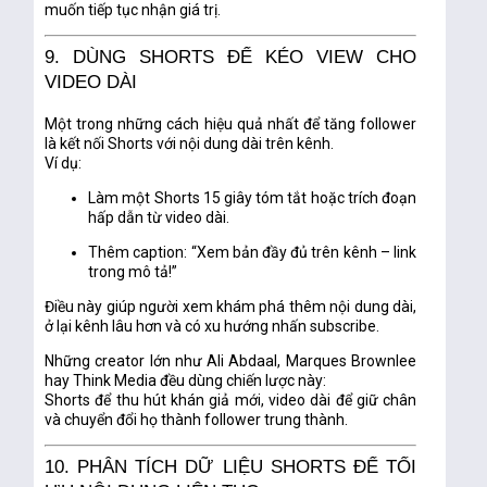
muốn tiếp tục nhận giá trị.
9. DÙNG SHORTS ĐỂ KÉO VIEW CHO
VIDEO DÀI
Một trong những cách hiệu quả nhất để tăng follower
là
kết nối Shorts với nội dung dài trên kênh.
Ví dụ:
Làm một Shorts 15 giây tóm tắt hoặc trích đoạn
hấp dẫn từ video dài.
Thêm caption: “Xem bản đầy đủ trên kênh – link
trong mô tả!”
Điều này giúp người xem
khám phá thêm nội dung dài
,
ở lại kênh lâu hơn và có xu hướng nhấn subscribe.
Những creator lớn như Ali Abdaal, Marques Brownlee
hay Think Media đều dùng chiến lược này:
Shorts để thu hút khán giả mới, video dài để giữ chân
và chuyển đổi họ thành follower trung thành.
10. PHÂN TÍCH DỮ LIỆU SHORTS ĐỂ TỐI