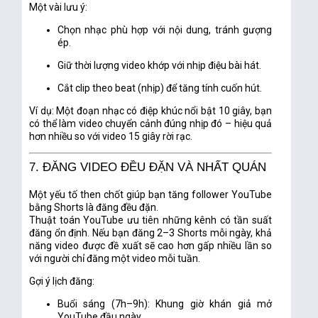
Một vài lưu ý:
Chọn nhạc phù hợp với nội dung, tránh gượng
ép.
Giữ thời lượng video khớp với nhịp điệu bài hát.
Cắt clip theo beat (nhịp) để tăng tính cuốn hút.
Ví dụ: Một đoạn nhạc có điệp khúc nổi bật 10 giây, bạn
có thể làm video chuyển cảnh đúng nhịp đó – hiệu quả
hơn nhiều so với video 15 giây rời rạc.
7. ĐĂNG VIDEO ĐỀU ĐẶN VÀ NHẤT QUÁN
Một yếu tố then chốt giúp bạn
tăng follower YouTube
bằng Shorts
là
đăng đều đặn
.
Thuật toán YouTube ưu tiên những kênh có tần suất
đăng ổn định. Nếu bạn đăng 2–3 Shorts mỗi ngày, khả
năng video được đề xuất sẽ cao hơn gấp nhiều lần so
với người chỉ đăng một video mỗi tuần.
Gợi ý lịch đăng:
Buổi sáng (7h–9h): Khung giờ khán giả mở
YouTube đầu ngày.