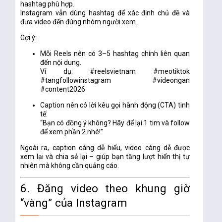
hashtag phù hợp.
Instagram vẫn dùng hashtag để
xác định chủ đề
và
đưa video đến đúng nhóm người xem.
Gợi ý:
Mỗi Reels nên có
3–5 hashtag chính
liên quan
đến nội dung.
Ví dụ: #reelsvietnam #meotiktok
#tangfollowinstagram #videongan
#content2026
Caption nên có
lời kêu gọi hành động (CTA)
tinh
tế:
“Bạn có đồng ý không? Hãy để lại 1 tim và follow
để xem phần 2 nhé!”
Ngoài ra, caption càng dễ hiểu, video càng dễ được
xem lại và chia sẻ lại – giúp bạn
tăng lượt hiển thị tự
nhiên
mà không cần quảng cáo.
6. Đăng video theo khung giờ
“vàng” của Instagram