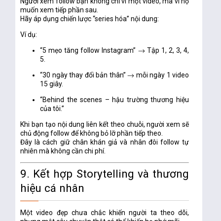
Người xem follow bạn không chỉ vì một video, mà vì họ
muốn xem tiếp phần sau.
Hãy áp dụng chiến lược “series hóa” nội dung:
Ví dụ:
“5 mẹo tăng follow Instagram” → Tập 1, 2, 3, 4,
5.
“30 ngày thay đổi bản thân” → mỗi ngày 1 video
15 giây.
“Behind the scenes – hậu trường thương hiệu
của tôi.”
Khi bạn tạo
nội dung liên kết theo chuỗi
, người xem sẽ
chủ động follow để không bỏ lỡ phần tiếp theo.
Đây là cách
giữ chân khán giả và nhân đôi follow tự
nhiên
mà không cần chi phí.
9. Kết hợp Storytelling và thương
hiệu cá nhân
Một video đẹp chưa chắc khiến người ta theo dõi,