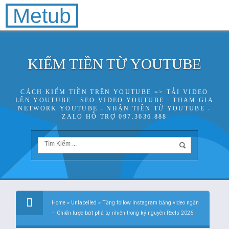
Metub
KIẾM TIỀN TỪ YOUTUBE
CÁCH KIẾM TIỀN TRÊN YOUTUBE => TẢI VIDEO
LÊN YOUTUBE - SEO VIDEO YOUTUBE - THAM GIA
NETWORK YOUTUBE - NHẬN TIỀN TỪ YOUTUBE -
ZALO HỖ TRỢ 097.3636.888
Home
»
Unlabelled
»
Tăng follow Instagram bằng video ngắn
– Chiến lược bứt phá tự nhiên trong kỷ nguyên Reels 2026