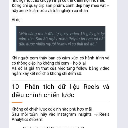
nhưng
một câu chuyện thật có thể khiến họ nhớ mãi.
Đừng chỉ quay clip sản phẩm, cảnh đẹp hay mẹo vặt –
hãy xen kẽ
cảm xúc và trải nghiệm cá nhân.
Ví dụ:
“Mỗi sáng mình đều tự quay video 15 giây ghi lại
cảm xúc. Sau 30 ngày, mình thấy tự tin hơn và bắt
đầu được nhiều người follow vì sự thật thà đó.”
Khi người xem thấy bạn
có cảm xúc, có hành trình và
có thông điệp
, họ không chỉ xem – họ
ở lại.
Và đó là giá trị thật của việc tăng follow bằng video
ngắn: xây kết nối chứ không chỉ đếm số.
10. Phân tích dữ liệu Reels và
điều chỉnh chiến lược
Không có chiến lược cố định nào phù hợp mãi.
Sau mỗi tuần, hãy vào
Instagram Insights → Reels
Analytics
để xem: