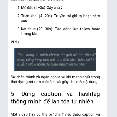
Mở đầu (0–3s):
Gây chú ý.
Triển khai (4–20s):
Truyền tải giá trị hoặc cảm
xúc.
Kết thúc (20–30s):
Tạo động lực follow hoặc
tương tác.
Ví dụ:
“Bạn đang lo mình không đủ giỏi để bắt đầu à?
Mình cũng từng như thế, cho đến khi… [chia sẻ kết
quả]. Follow mình để cùng nhau tiến bộ nhé!”
Sự chân thành và ngắn gọn là
vũ khí mạnh nhất
trong
thời đại người xem chỉ dành vài giây cho mỗi nội dung.
5. Dùng caption và hashtag
thông minh để lan tỏa tự nhiên
Một video hay có thể bị “chìm” nếu thiếu caption và