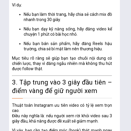
Ví dụ:
Nếu bạn làm thời trang, hãy chia sẻ
cách mix đồ
nhanh trong 30 giây
.
Nếu bạn dạy kỹ năng sống, hãy đăng
video kể
chuyện 1 phút có bài học nhỏ.
Nếu bạn bán sản phẩm, hãy đăng
Reels hậu
trường, chia sẻ bí mật làm nên thương hiệu.
Mục tiêu rõ ràng sẽ giúp bạn
tạo chuỗi nội dung có
chiến lược
, thay vì đăng ngẫu nhiên mà không thu hút
được follow thật.
3. Tập trung vào 3 giây đầu tiên –
điểm vàng để giữ người xem
Thuật toán Instagram ưu tiên video
có tỷ lệ xem trọn
cao.
Điều này nghĩa là: nếu người xem rời khỏi video sau 3
giây đầu, khả năng được đề xuất sẽ giảm mạnh.
Vì vậy, bạn cần tạo
điểm móc (hook)
thật mạnh ngay