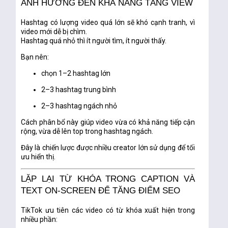
ẢNH HƯỞNG ĐẾN KHẢ NĂNG TĂNG VIEW
Hashtag có lượng video quá lớn sẽ khó cạnh tranh, vì
video mới dễ bị chìm.
Hashtag quá nhỏ thì ít người tìm, ít người thấy.
Bạn nên:
chọn 1–2 hashtag lớn
2–3 hashtag trung bình
2–3 hashtag ngách nhỏ
Cách phân bổ này giúp video vừa có khả năng tiếp cận
rộng, vừa dễ lên top trong hashtag ngách.
Đây là chiến lược được nhiều creator lớn sử dụng để tối
ưu hiển thị.
LẶP LẠI TỪ KHÓA TRONG CAPTION VÀ
TEXT ON-SCREEN ĐỂ TĂNG ĐIỂM SEO
TikTok ưu tiên các video có từ khóa xuất hiện trong
nhiều phần: