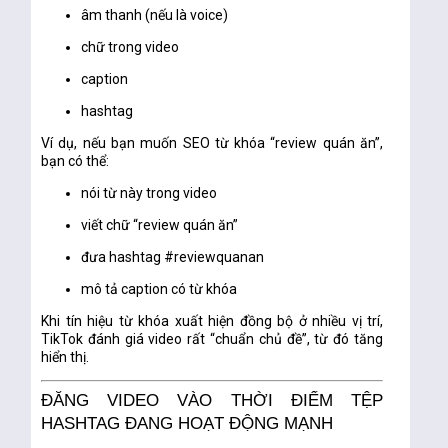
âm thanh (nếu là voice)
chữ trong video
caption
hashtag
Ví dụ, nếu bạn muốn SEO từ khóa “review quán ăn”,
bạn có thể:
nói từ này trong video
viết chữ “review quán ăn”
đưa hashtag #reviewquanan
mô tả caption có từ khóa
Khi tín hiệu từ khóa xuất hiện đồng bộ ở nhiều vị trí,
TikTok đánh giá video rất “chuẩn chủ đề”, từ đó tăng
hiển thị.
ĐĂNG VIDEO VÀO THỜI ĐIỂM TỆP
HASHTAG ĐANG HOẠT ĐỘNG MẠNH