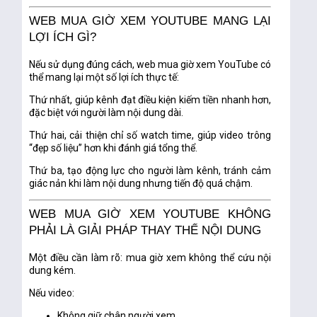
WEB MUA GIỜ XEM YOUTUBE MANG LẠI
LỢI ÍCH GÌ?
Nếu sử dụng đúng cách, web mua giờ xem YouTube có
thể mang lại một số lợi ích thực tế:
Thứ nhất, giúp kênh
đạt điều kiện kiếm tiền nhanh hơn
,
đặc biệt với người làm nội dung dài.
Thứ hai, cải thiện chỉ số watch time, giúp video
trông
“đẹp số liệu” hơn
khi đánh giá tổng thể.
Thứ ba, tạo động lực cho người làm kênh, tránh cảm
giác nản khi làm nội dung nhưng tiến độ quá chậm.
WEB MUA GIỜ XEM YOUTUBE KHÔNG
PHẢI LÀ GIẢI PHÁP THAY THẾ NỘI DUNG
Một điều cần làm rõ:
mua giờ xem không thể cứu nội
dung kém
.
Nếu video:
Không giữ chân người xem