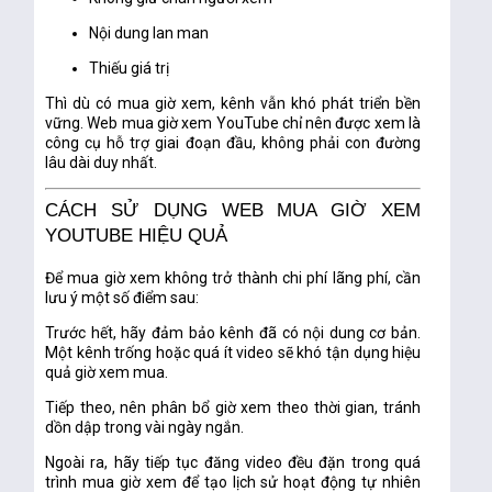
Nội dung lan man
Thiếu giá trị
Thì dù có mua giờ xem, kênh vẫn khó phát triển bền
vững. Web mua giờ xem YouTube chỉ nên được xem là
công cụ hỗ trợ giai đoạn đầu
, không phải con đường
lâu dài duy nhất.
CÁCH SỬ DỤNG WEB MUA GIỜ XEM
YOUTUBE HIỆU QUẢ
Để mua giờ xem không trở thành chi phí lãng phí, cần
lưu ý một số điểm sau:
Trước hết, hãy đảm bảo kênh đã có nội dung cơ bản.
Một kênh trống hoặc quá ít video sẽ khó tận dụng hiệu
quả giờ xem mua.
Tiếp theo, nên phân bổ giờ xem theo thời gian, tránh
dồn dập trong vài ngày ngắn.
Ngoài ra, hãy tiếp tục đăng video đều đặn trong quá
trình mua giờ xem để tạo lịch sử hoạt động tự nhiên