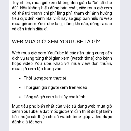
Tuy nhiên, mua giờ xem không đơn giản là “bù số cho
đủ”. Nếu không hiểu đúng bản chất, việc mua giờ xem
có thể trở thành chi phí lãng phí, thậm chí ảnh hưởng
tiêu cực đến kênh. Bài viết này sẽ giúp bạn hiểu rõ web
mua giờ xem YouTube là gì, dùng khi nào, dùng ra sao
và cần tránh điều gì.
WEB MUA GIỜ XEM YOUTUBE LÀ GÌ?
Web mua giờ xem YouTube là các nền tảng cung cấp
dịch vụ
tăng tổng thời gian xem (watch time)
cho kênh
hoặc video YouTube. Khác với mua view đơn thuần,
mua giờ xem tập trung vào:
Thời lượng xem thực tế
Thời gian giữ người xem trên video
Tổng số giờ xem tích lũy cho kênh
Mục tiêu phổ biến nhất của việc sử dụng web mua giờ
xem YouTube là
đạt mốc giờ xem cần thiết để bật kiếm
tiền
, hoặc cải thiện chỉ số watch time giúp video được
đánh giá tốt hơn.