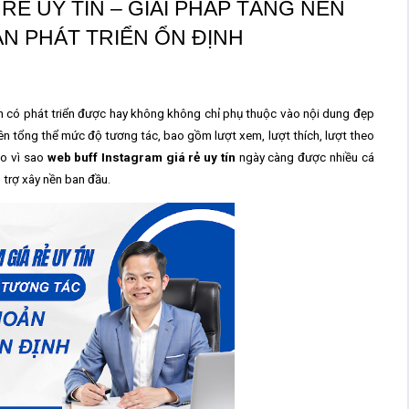
RẺ UY TÍN – GIẢI PHÁP TĂNG NỀN
N PHÁT TRIỂN ỔN ĐỊNH
ản có phát triển được hay không không chỉ phụ thuộc vào nội dung đẹp
rên
tổng thể mức độ tương tác
, bao gồm lượt xem, lượt thích, lượt theo
do vì sao
web buff Instagram giá rẻ uy tín
ngày càng được nhiều cá
 trợ xây nền ban đầu.