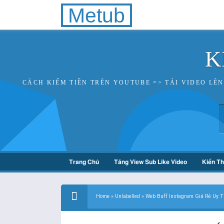
Metub
K
CÁCH KIẾM TIỀN TRÊN YOUTUBE => TẢI VIDEO LÊ
Trang Chủ
Tăng View Sub Like Video
Kiến T
Home
»
Unlabelled
»
Web Buff Instagram Giá Rẻ Uy T