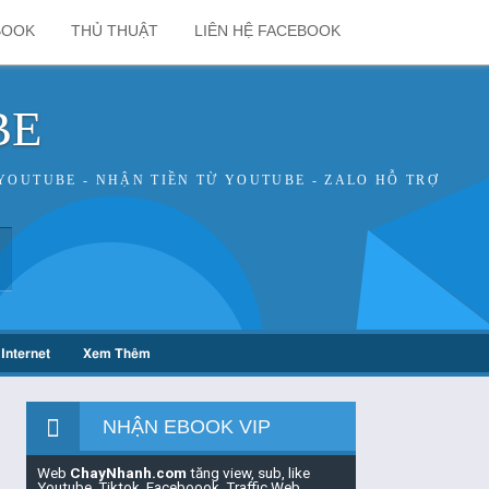
BOOK
THỦ THUẬT
LIÊN HỆ FACEBOOK
BE
YOUTUBE - NHẬN TIỀN TỪ YOUTUBE - ZALO HỖ TRỢ
Internet
Xem Thêm
NHẬN EBOOK VIP
Web
ChayNhanh.com
tăng view, sub, like
Youtube, Tiktok, Faceboook, Traffic Web,