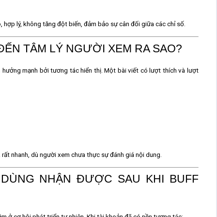
, hợp lý, không tăng đột biến
, đảm bảo sự cân đối giữa các chỉ số.
ẾN TÂM LÝ NGƯỜI XEM RA SAO?
hưởng mạnh bởi tương tác hiển thị. Một bài viết có lượt thích và lượt
a rất nhanh, dù người xem chưa thực sự đánh giá nội dung.
I DÙNG NHẬN ĐƯỢC SAU KHI BUFF
nằm ở
cơ hội phát triển tự nhiên
. Khi tài khoản đã có nền tương tác: