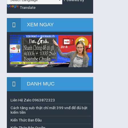
Translate
XEM NGAY
DANH MỤC
Liên Hệ Zalo:0963872323
Cách tăng sub thật chỉ mất 399 vnđ để đủ bật
kiếm tiền
Kiến Thức Ban Đầu
Kiến Thức Bản Quyền