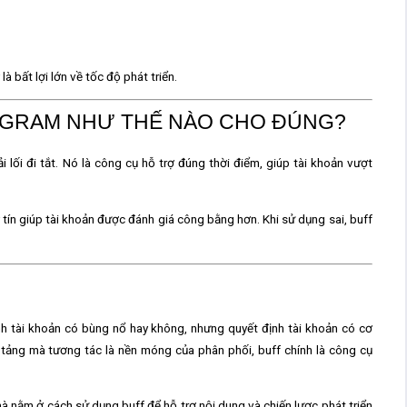
 là
bất lợi lớn về tốc độ phát triển
.
TAGRAM NHƯ THẾ NÀO CHO ĐÚNG?
 lối đi tắt. Nó là
công cụ hỗ trợ đúng thời điểm
, giúp tài khoản vượt
 tín
giúp tài khoản được đánh giá công bằng hơn. Khi sử dụng sai, buff
h tài khoản có bùng nổ hay không, nhưng quyết định
tài khoản có cơ
 tảng mà tương tác là nền móng của phân phối, buff chính là công cụ
 mà nằm ở
cách sử dụng buff để hỗ trợ nội dung và chiến lược phát triển