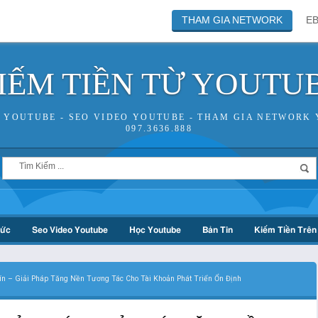
THAM GIA NETWORK
E
IẾM TIỀN TỪ YOUTU
N YOUTUBE - SEO VIDEO YOUTUBE - THAM GIA NETWORK 
097.3636.888
hức
Seo Video Youtube
Học Youtube
Bản Tin
Kiếm Tiền Trên 
ín – Giải Pháp Tăng Nền Tương Tác Cho Tài Khoản Phát Triển Ổn Định