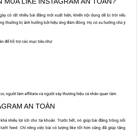
N MUA LIKE INSTAGRAM AN TOÀN?
ày có rất nhiều bài đăng mới xuất hiện, khiến nội dung dễ bị trôi nếu
ùng thường bị ảnh hưởng bởi hiệu ứng đám đông. Họ có xu hướng chú ý
oàn
để hỗ trợ các mục tiêu như:
or, người làm affiliate và người xây thương hiệu cá nhân quan tâm.
STAGRAM AN TOÀN
khá nhiều lợi ích cho tài khoản. Trước hết, nó giúp bài đăng trông nổi
ướt feed. Chỉ riêng việc bài có lượng like tốt hơn cũng đã giúp tăng