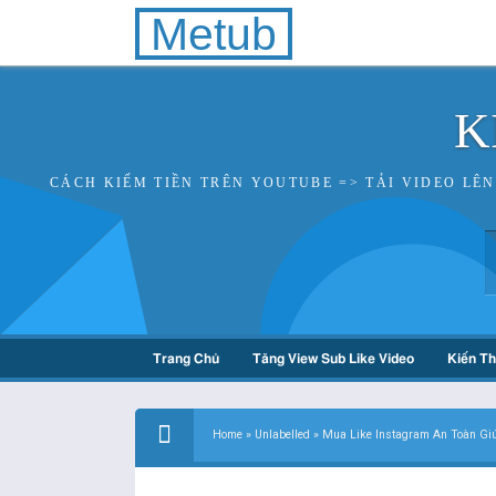
Metub
K
CÁCH KIẾM TIỀN TRÊN YOUTUBE => TẢI VIDEO LÊ
Trang Chủ
Tăng View Sub Like Video
Kiến T
Home
»
Unlabelled
»
Mua Like Instagram An Toàn Giú