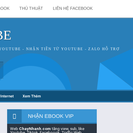
BOOK
THỦ THUẬT
LIÊN HỆ FACEBOOK
BE
YOUTUBE - NHẬN TIỀN TỪ YOUTUBE - ZALO HỖ TRỢ
Internet
Xem Thêm
NHẬN EBOOK VIP
Web
ChayNhanh.com
tăng view, sub, like
Youtube, Tiktok, Faceboook, Traffic Web,