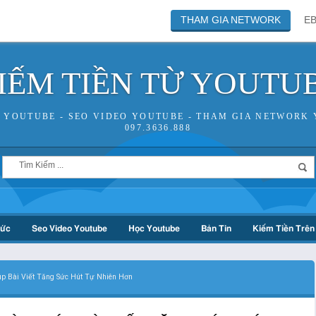
THAM GIA NETWORK
E
IẾM TIỀN TỪ YOUTU
N YOUTUBE - SEO VIDEO YOUTUBE - THAM GIA NETWORK 
097.3636.888
hức
Seo Video Youtube
Học Youtube
Bản Tin
Kiếm Tiền Trên 
p Bài Viết Tăng Sức Hút Tự Nhiên Hơn