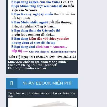
Mua view chất sự lựa chọn thông minh !
Chát Với Chúng Tôi Trên Facebook:
Fb.com/bhmedia.com.vn
NHẬN EBOOK MIỄN PHÍ
Tặng bạn ebook Kiếm tiền youtube va nhiều hơn
thế