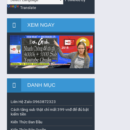
Translate
XEM NGAY
DANH MỤC
Liên Hệ Zalo:0963872323
Cách tăng sub thật chỉ mất 399 vnđ để đủ bật
kiếm tiền
Kiến Thức Ban Đầu
Kiến Thức Bản Quyền