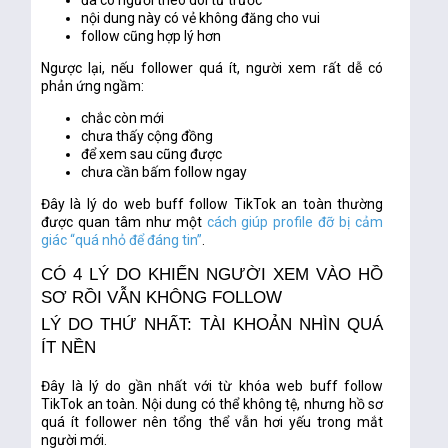
đã có người theo dõi từ trước
nội dung này có vẻ không đăng cho vui
follow cũng hợp lý hơn
Ngược lại, nếu follower quá ít, người xem rất dễ có
phản ứng ngầm:
chắc còn mới
chưa thấy cộng đồng
để xem sau cũng được
chưa cần bấm follow ngay
Đây là lý do
web buff follow TikTok an toàn
thường
được quan tâm như một
cách giúp profile đỡ bị cảm
giác “quá nhỏ để đáng tin”
.
CÓ 4 LÝ DO KHIẾN NGƯỜI XEM VÀO HỒ
SƠ RỒI VẪN KHÔNG FOLLOW
LÝ DO THỨ NHẤT: TÀI KHOẢN NHÌN QUÁ
ÍT NỀN
Đây là lý do gần nhất với từ khóa
web buff follow
TikTok an toàn
. Nội dung có thể không tệ, nhưng hồ sơ
quá ít follower nên tổng thể vẫn hơi yếu trong mắt
người mới.