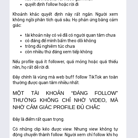
quyết định follow hoặc rời đi
Khoảnh khắc quyết định này rất ngắn. Người xem
không ngồi phân tích quá sâu. Họ phản ứng bằng cảm
giác:
tài khoản này có vẻ đã có người quan tâm chưa
có đáng để mình bấm theo dõi không
trông đủ nghiêm túc chưa
còn nhiều thứ đáng xem tiếp không
Nếu profile quá ít follower, quá mỏng hoặc quá thiếu
nền, họ rất dễ rời đi.
Đây chính là vùng mà
web buff follow TikTok an toàn
thường được quan tâm nhiều nhất.
MỘT TÀI KHOẢN “ĐÁNG FOLLOW”
THƯỜNG KHÔNG CHỈ NHỜ VIDEO, MÀ
NHỜ CẢM GIÁC PROFILE ĐỦ CHẮC
Đây là điểm rất quan trọng.
Có những clip kéo được view. Nhưng view không tự
động chuyển thành follow. Người xem chỉ follow khi họ