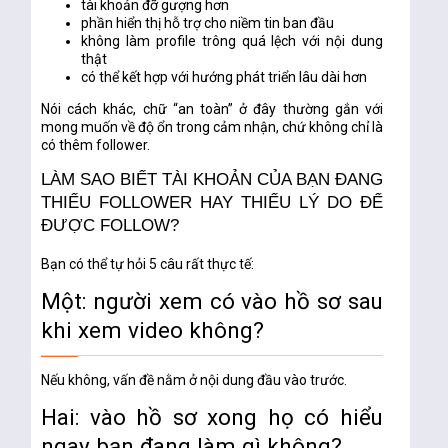
tài khoản đỡ gượng hơn
phần hiển thị hỗ trợ cho niềm tin ban đầu
không làm profile trông quá lệch với nội dung
thật
có thể kết hợp với hướng phát triển lâu dài hơn
Nói cách khác, chữ
“an toàn”
ở đây thường gắn với
mong muốn về
độ ổn trong cảm nhận
, chứ không chỉ là
có thêm follower.
LÀM SAO BIẾT TÀI KHOẢN CỦA BẠN ĐANG
THIẾU FOLLOWER HAY THIẾU LÝ DO ĐỂ
ĐƯỢC FOLLOW?
Bạn có thể tự hỏi 5 câu rất thực tế:
Một: người xem có vào hồ sơ sau
khi xem video không?
Nếu không, vấn đề nằm ở nội dung đầu vào trước.
Hai: vào hồ sơ xong họ có hiểu
ngay bạn đang làm gì không?