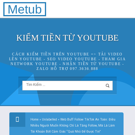
Metub
KIẾM TIỀN TỪ YOUTUBE
CÁCH KIẾM TIỀN TRÊN YOUTUBE => TẢI VIDEO
LÊN YOUTUBE - SEO VIDEO YOUTUBE - THAM GIA
NETWORK YOUTUBE - NHẬN TIỀN TỪ YOUTUBE -
ZALO HỖ TRỢ 097.3636.888
Home
»
Unlabelled
»
Web Buff Follow TikTok An Toàn: Điều
Nhiều Người Muốn Không Chỉ Là Tăng Follow, Mà Là Làm
Tài Khoản Bớt Cảm Giác “Quá Nhỏ Để Được Tin”