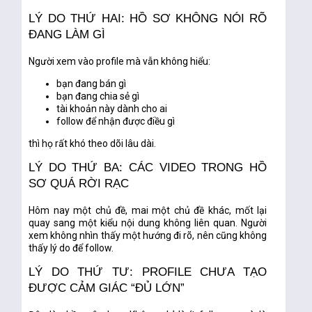
LÝ DO THỨ HAI: HỒ SƠ KHÔNG NÓI RÕ
ĐANG LÀM GÌ
Người xem vào profile mà vẫn không hiểu:
bạn đang bán gì
bạn đang chia sẻ gì
tài khoản này dành cho ai
follow để nhận được điều gì
thì họ rất khó theo dõi lâu dài.
LÝ DO THỨ BA: CÁC VIDEO TRONG HỒ
SƠ QUÁ RỜI RẠC
Hôm nay một chủ đề, mai một chủ đề khác, mốt lại
quay sang một kiểu nội dung không liên quan. Người
xem không nhìn thấy một hướng đi rõ, nên cũng không
thấy lý do để follow.
LÝ DO THỨ TƯ: PROFILE CHƯA TẠO
ĐƯỢC CẢM GIÁC “ĐỦ LỚN”