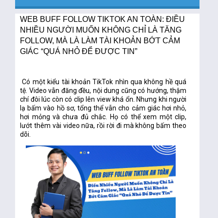
WEB BUFF FOLLOW TIKTOK AN TOÀN: ĐIỀU
NHIỀU NGƯỜI MUỐN KHÔNG CHỈ LÀ TĂNG
FOLLOW, MÀ LÀ LÀM TÀI KHOẢN BỚT CẢM
GIÁC “QUÁ NHỎ ĐỂ ĐƯỢC TIN”
Có một kiểu tài khoản TikTok nhìn qua không hề quá
tệ. Video vẫn đăng đều, nội dung cũng có hướng, thậm
chí đôi lúc còn có clip lên view khá ổn. Nhưng khi người
lạ bấm vào hồ sơ, tổng thể vẫn cho cảm giác hơi nhỏ,
hơi mỏng và chưa đủ chắc. Họ có thể xem một clip,
lướt thêm vài video nữa, rồi rời đi mà không bấm theo
dõi.