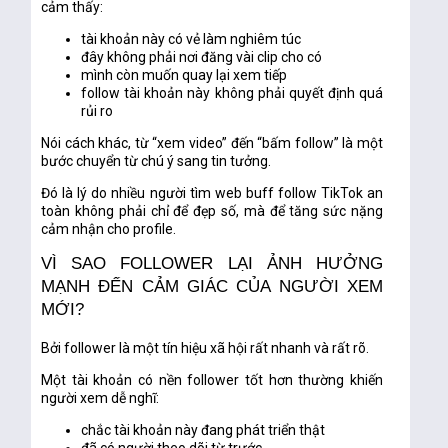
cảm thấy:
tài khoản này có vẻ làm nghiêm túc
đây không phải nơi đăng vài clip cho có
mình còn muốn quay lại xem tiếp
follow tài khoản này không phải quyết định quá
rủi ro
Nói cách khác, từ “xem video” đến “bấm follow” là một
bước chuyển từ
chú ý
sang
tin tưởng
.
Đó là lý do nhiều người tìm
web buff follow TikTok an
toàn
không phải chỉ để đẹp số, mà để tăng sức nặng
cảm nhận cho profile.
VÌ SAO FOLLOWER LẠI ẢNH HƯỞNG
MẠNH ĐẾN CẢM GIÁC CỦA NGƯỜI XEM
MỚI?
Bởi follower là một tín hiệu xã hội rất nhanh và rất rõ.
Một tài khoản có nền follower tốt hơn thường khiến
người xem dễ nghĩ:
chắc tài khoản này đang phát triển thật