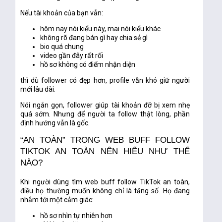
Nếu tài khoản của bạn vẫn:
hôm nay nói kiểu này, mai nói kiểu khác
không rõ đang bán gì hay chia sẻ gì
bio quá chung
video gần đây rất rối
hồ sơ không có điểm nhận diện
thì dù follower có đẹp hơn, profile vẫn khó giữ người
mới lâu dài.
Nói ngắn gọn, follower giúp tài khoản
đỡ bị xem nhẹ
quá sớm
. Nhưng để người ta follow thật lòng, phần
định hướng vẫn là gốc.
“AN TOÀN” TRONG WEB BUFF FOLLOW
TIKTOK AN TOÀN NÊN HIỂU NHƯ THẾ
NÀO?
Khi người dùng tìm
web buff follow TikTok an toàn
,
điều họ thường muốn không chỉ là tăng số. Họ đang
nhắm tới một cảm giác:
hồ sơ nhìn tự nhiên hơn