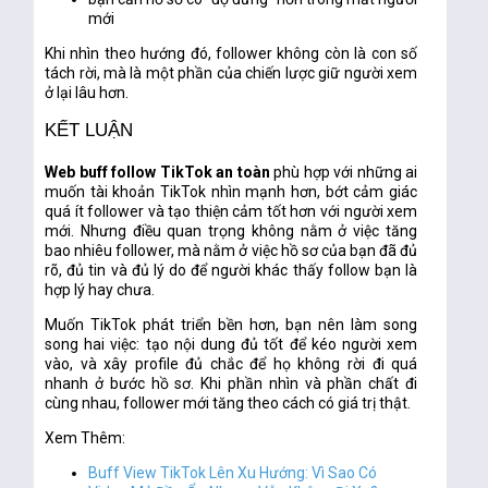
mới
Khi nhìn theo hướng đó, follower không còn là con số
tách rời, mà là một phần của chiến lược giữ người xem
ở lại lâu hơn.
KẾT LUẬN
Web buff follow TikTok an toàn
phù hợp với những ai
muốn tài khoản TikTok nhìn mạnh hơn, bớt cảm giác
quá ít follower và tạo thiện cảm tốt hơn với người xem
mới. Nhưng điều quan trọng không nằm ở việc tăng
bao nhiêu follower, mà nằm ở việc hồ sơ của bạn đã đủ
rõ, đủ tin và đủ lý do để người khác thấy follow bạn là
hợp lý hay chưa.
Muốn TikTok phát triển bền hơn, bạn nên làm song
song hai việc: tạo nội dung đủ tốt để kéo người xem
vào, và xây profile đủ chắc để họ không rời đi quá
nhanh ở bước hồ sơ. Khi phần nhìn và phần chất đi
cùng nhau, follower mới tăng theo cách có giá trị thật.
Xem Thêm:
Buff View TikTok Lên Xu Hướng: Vì Sao Có