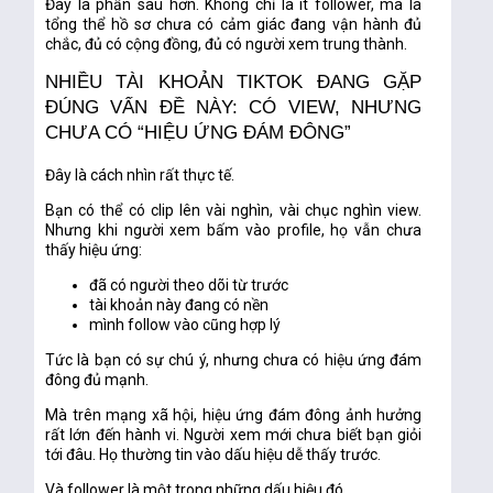
Đây là phần sâu hơn. Không chỉ là ít follower, mà là
tổng thể hồ sơ chưa có cảm giác đang vận hành đủ
chắc, đủ có cộng đồng, đủ có người xem trung thành.
NHIỀU TÀI KHOẢN TIKTOK ĐANG GẶP
ĐÚNG VẤN ĐỀ NÀY: CÓ VIEW, NHƯNG
CHƯA CÓ “HIỆU ỨNG ĐÁM ĐÔNG”
Đây là cách nhìn rất thực tế.
Bạn có thể có clip lên vài nghìn, vài chục nghìn view.
Nhưng khi người xem bấm vào profile, họ vẫn chưa
thấy hiệu ứng:
đã có người theo dõi từ trước
tài khoản này đang có nền
mình follow vào cũng hợp lý
Tức là bạn có
sự chú ý
, nhưng chưa có
hiệu ứng đám
đông
đủ mạnh.
Mà trên mạng xã hội, hiệu ứng đám đông ảnh hưởng
rất lớn đến hành vi. Người xem mới chưa biết bạn giỏi
tới đâu. Họ thường tin vào dấu hiệu dễ thấy trước.
Và follower là một trong những dấu hiệu đó.