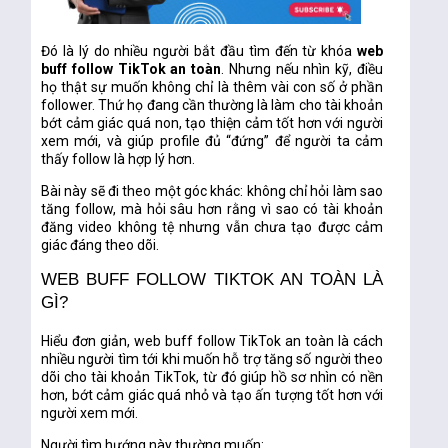
Đó là lý do nhiều người bắt đầu tìm đến từ khóa
web
buff follow TikTok an toàn
. Nhưng nếu nhìn kỹ, điều
họ thật sự muốn không chỉ là thêm vài con số ở phần
follower. Thứ họ đang cần thường là làm cho tài khoản
bớt cảm giác quá non, tạo thiện cảm tốt hơn với người
xem mới, và giúp profile đủ “đứng” để người ta cảm
thấy follow là hợp lý hơn.
Bài này sẽ đi theo một góc khác: không chỉ hỏi làm sao
tăng follow, mà hỏi sâu hơn rằng
vì sao có tài khoản
đăng video không tệ nhưng vẫn chưa tạo được cảm
giác đáng theo dõi
.
WEB BUFF FOLLOW TIKTOK AN TOÀN LÀ
GÌ?
Hiểu đơn giản,
web buff follow TikTok an toàn
là cách
nhiều người tìm tới khi muốn hỗ trợ tăng số người theo
dõi cho tài khoản TikTok, từ đó giúp hồ sơ nhìn có nền
hơn, bớt cảm giác quá nhỏ và tạo ấn tượng tốt hơn với
người xem mới.
Người tìm hướng này thường muốn: