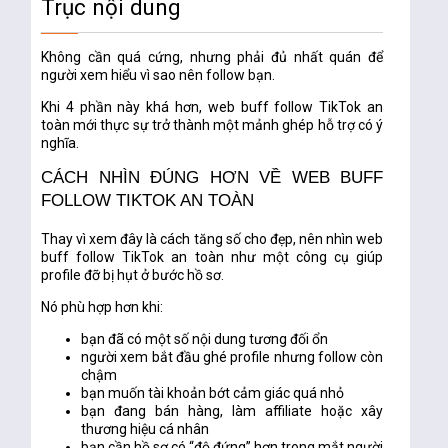
Trục nội dung
Không cần quá cứng, nhưng phải đủ nhất quán để
người xem hiểu vì sao nên follow bạn.
Khi 4 phần này khá hơn,
web buff follow TikTok an
toàn
mới thực sự trở thành một mảnh ghép hỗ trợ có ý
nghĩa.
CÁCH NHÌN ĐÚNG HƠN VỀ WEB BUFF
FOLLOW TIKTOK AN TOÀN
Thay vì xem đây là cách tăng số cho đẹp, nên nhìn
web
buff follow TikTok an toàn
như một công cụ giúp
profile
đỡ bị hụt ở bước hồ sơ
.
Nó phù hợp hơn khi:
bạn đã có một số nội dung tương đối ổn
người xem bắt đầu ghé profile nhưng follow còn
chậm
bạn muốn tài khoản bớt cảm giác quá nhỏ
bạn đang bán hàng, làm affiliate hoặc xây
thương hiệu cá nhân
bạn cần hồ sơ có “độ đứng” hơn trong mắt người