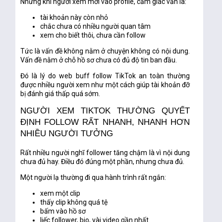
Nhưng khi người xem mới vào profile, cảm giác vẫn là:
tài khoản này còn nhỏ
chắc chưa có nhiều người quan tâm
xem cho biết thôi, chưa cần follow
Tức là vấn đề không nằm ở chuyện không có nội dung.
Vấn đề nằm ở chỗ hồ sơ chưa có đủ
độ tin ban đầu
.
Đó là lý do
web buff follow TikTok an toàn
thường
được nhiều người xem như một cách giúp tài khoản đỡ
bị đánh giá thấp quá sớm.
NGƯỜI XEM TIKTOK THƯỜNG QUYẾT
ĐỊNH FOLLOW RẤT NHANH, NHANH HƠN
NHIỀU NGƯỜI TƯỞNG
Rất nhiều người nghĩ follower tăng chậm là vì nội dung
chưa đủ hay. Điều đó đúng một phần, nhưng chưa đủ.
Một người lạ thường đi qua hành trình rất ngắn:
xem một clip
thấy clip không quá tệ
bấm vào hồ sơ
liếc follower, bio, vài video gần nhất