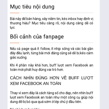
Mục tiêu nội dung
Bài này để bán hàng, xây niềm tin, kéo inbox hay định vị
thương hiệu? Mục tiêu càng rõ, nội dung càng dễ có
lực.
Bối cảnh của fanpage
Nếu cả page quá ít follow, ít nhịp sống và các bài gần
đây đều lạnh, từng bài mới đăng cũng sẽ dễ bị kéo cảm
giác xuống.
Khi 4 phần này khá hơn,
buff lượt xem Facebook an
toàn
mới phát huy đúng vai trò hơn.
CÁCH NHÌN ĐÚNG HƠN VỀ BUFF LƯỢT
XEM FACEBOOK AN TOÀN
Thay vì xem đây là cách tăng số cho đẹp, nên nhìn
buff
lượt xem Facebook an toàn
như một công cụ giúp nội
dung
đỡ bị bỏ qua quá sớm ở lớp chú ý đầu tiên
.