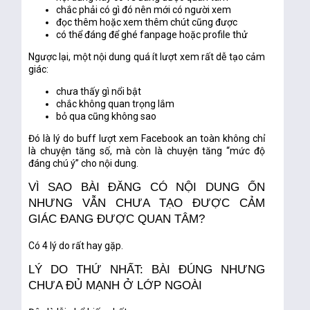
chắc phải có gì đó nên mới có người xem
đọc thêm hoặc xem thêm chút cũng được
có thể đáng để ghé fanpage hoặc profile thử
Ngược lại, một nội dung quá ít lượt xem rất dễ tạo cảm
giác:
chưa thấy gì nổi bật
chắc không quan trọng lắm
bỏ qua cũng không sao
Đó là lý do
buff lượt xem Facebook an toàn
không chỉ
là chuyện tăng số, mà còn là chuyện tăng “mức độ
đáng chú ý” cho nội dung.
VÌ SAO BÀI ĐĂNG CÓ NỘI DUNG ỔN
NHƯNG VẪN CHƯA TẠO ĐƯỢC CẢM
GIÁC ĐANG ĐƯỢC QUAN TÂM?
Có 4 lý do rất hay gặp.
LÝ DO THỨ NHẤT: BÀI ĐÚNG NHƯNG
CHƯA ĐỦ MẠNH Ở LỚP NGOÀI