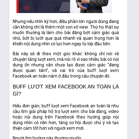
Nhưng nếu nhìn kỹ hơn, điều phần lớn người dùng đang
cần không chỉ là thêm một con số view. Thứ họ thật sự
muốn thường là làm cho bài đăng bớt cảm giác quá
nhỏ, bớt bị lướt qua quá nhanh và quan trọng hơn là
khiến nội dung nhìn có lực hơn ngay từ lớp đầu tiên.
Bài này sẽ đi theo một góc khác: không chỉ nói về
chuyện tăng lượt xem, mà nói rõ vì sao nhiều bài có nội
dung ổn nhưng vẫn chưa tạo được cảm giác “đang
được quan tâm”, và vai trò của
buff lượt xem
Facebook an toàn
nằm ở đâu trong câu chuyện đó.
BUFF LƯỢT XEM FACEBOOK AN TOÀN LÀ
GÌ?
Hiểu đơn giản,
buff lượt xem Facebook an toàn
là nhu
cầu tìm giải pháp hỗ trợ lượt xem cho bài đăng, video
hoặc nội dung trên Facebook theo hướng giúp nội
dung nhìn có nền hơn, tăng cơ hội được chú ý và tạo
thiện cảm tốt hơn với người xem mới.
Người tìm hướng này thường muốn: