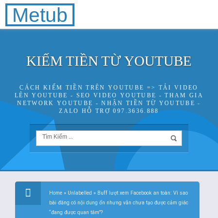
Metub
KIẾM TIỀN TỪ YOUTUBE
CÁCH KIẾM TIỀN TRÊN YOUTUBE => TẢI VIDEO
LÊN YOUTUBE - SEO VIDEO YOUTUBE - THAM GIA
NETWORK YOUTUBE - NHẬN TIỀN TỪ YOUTUBE -
ZALO HỖ TRỢ 097.3636.888
Home
»
Unlabelled
»
Buff lượt xem Facebook an toàn: Vì sao
bài đăng có nội dung ổn nhưng vẫn chưa tạo được cảm giác
“đang được quan tâm”?