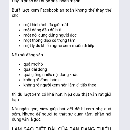
Đây là phần bắt buộc phải nhấn mạnh.
Buff lượt xem Facebook an toàn
không thể thay thế
cho:
một hình ảnh đủ giữ mắt
một dòng đầu đủ hút
một nội dung đúng người đọc
một thông điệp có trọng tâm
một lý do khiến người xem muốn đi tiếp
Nếu bài đăng vẫn:
quá mơ hồ
quá dài dòng
quá giống nhiều nội dung khác
không rõ đang bán gì
không rõ người xem nên làm gì tiếp theo
thì dù lượt xem có khá hơn, hiệu quả thật vẫn rất giới
hạn.
Nói ngắn gọn, view giúp bài viết
đỡ bị xem nhẹ quá
sớm
. Nhưng để người ta thật sự quan tâm, phần nội
dung vẫn là gốc.
LÀM SAO BIẾT BÀI CỦA BẠN ĐANG THIẾU