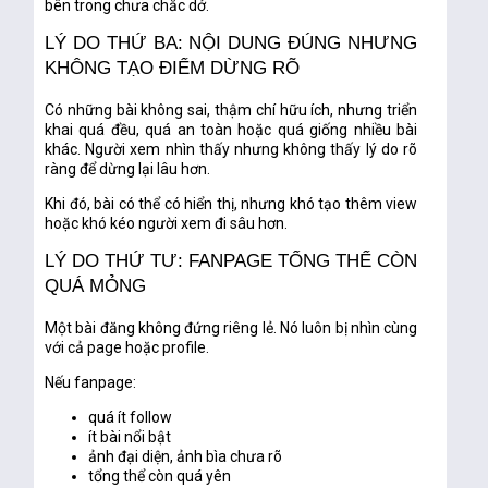
bên trong chưa chắc dở.
LÝ DO THỨ BA: NỘI DUNG ĐÚNG NHƯNG
KHÔNG TẠO ĐIỂM DỪNG RÕ
Có những bài không sai, thậm chí hữu ích, nhưng triển
khai quá đều, quá an toàn hoặc quá giống nhiều bài
khác. Người xem nhìn thấy nhưng không thấy lý do rõ
ràng để dừng lại lâu hơn.
Khi đó, bài có thể có hiển thị, nhưng khó tạo thêm view
hoặc khó kéo người xem đi sâu hơn.
LÝ DO THỨ TƯ: FANPAGE TỔNG THỂ CÒN
QUÁ MỎNG
Một bài đăng không đứng riêng lẻ. Nó luôn bị nhìn cùng
với cả page hoặc profile.
Nếu fanpage:
quá ít follow
ít bài nổi bật
ảnh đại diện, ảnh bìa chưa rõ
tổng thể còn quá yên