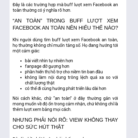
Đây là các trường hợp mà
buff lượt xem Facebook an
toàn
thường có ý nghĩa rõ hơn.
“AN TOÀN” TRONG BUFF LƯỢT XEM
FACEBOOK AN TOÀN NÊN HIỂU THẾ NÀO?
Khi người dùng tìm
buff lượt xem Facebook an toàn
,
họ thường không chỉ muốn tăng số. Họ đang hướng tới
một cảm giác:
bài viết nhìn tự nhiên hơn
fanpage đỡ gượng hơn
phần hiển thị hỗ trợ cho niềm tin ban đầu
không làm nội dung trông lệch quá xa so với
chất lượng thật
có thể đi cùng hướng phát triển lâu dài hơn
Nói cách khác, chữ
“an toàn”
ở đây thường gắn với
mong muốn về
độ ổn trong cảm nhận
, chứ không chỉ là
thêm lượt xem bằng mọi cách.
NHƯNG PHẢI NÓI RÕ: VIEW KHÔNG THAY
CHO SỨC HÚT THẬT