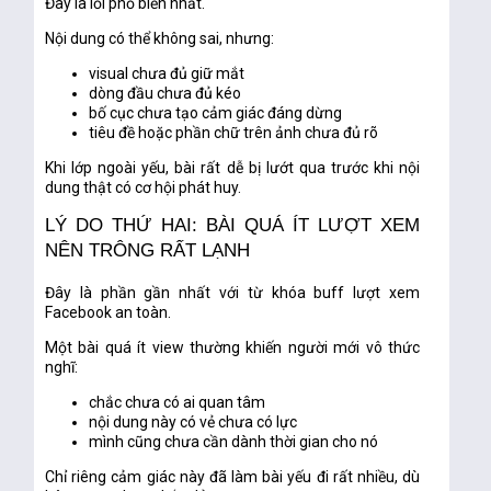
Đây là lỗi phổ biến nhất.
Nội dung có thể không sai, nhưng:
visual chưa đủ giữ mắt
dòng đầu chưa đủ kéo
bố cục chưa tạo cảm giác đáng dừng
tiêu đề hoặc phần chữ trên ảnh chưa đủ rõ
Khi lớp ngoài yếu, bài rất dễ bị lướt qua trước khi nội
dung thật có cơ hội phát huy.
LÝ DO THỨ HAI: BÀI QUÁ ÍT LƯỢT XEM
NÊN TRÔNG RẤT LẠNH
Đây là phần gần nhất với từ khóa
buff lượt xem
Facebook an toàn
.
Một bài quá ít view thường khiến người mới vô thức
nghĩ:
chắc chưa có ai quan tâm
nội dung này có vẻ chưa có lực
mình cũng chưa cần dành thời gian cho nó
Chỉ riêng cảm giác này đã làm bài yếu đi rất nhiều, dù