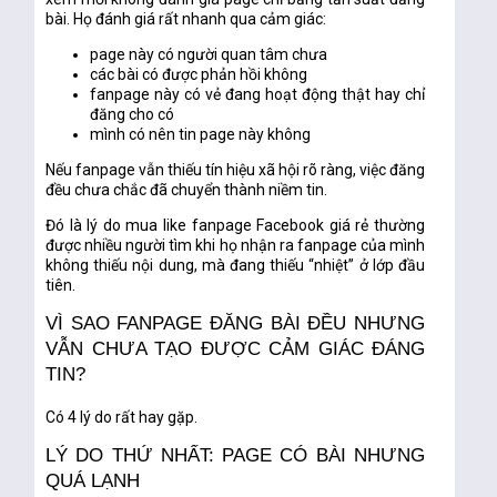
bài. Họ đánh giá rất nhanh qua cảm giác:
page này có người quan tâm chưa
các bài có được phản hồi không
fanpage này có vẻ đang hoạt động thật hay chỉ
đăng cho có
mình có nên tin page này không
Nếu fanpage vẫn thiếu tín hiệu xã hội rõ ràng, việc đăng
đều chưa chắc đã chuyển thành niềm tin.
Đó là lý do
mua like fanpage Facebook giá rẻ
thường
được nhiều người tìm khi họ nhận ra fanpage của mình
không thiếu nội dung, mà đang thiếu “nhiệt” ở lớp đầu
tiên.
VÌ SAO FANPAGE ĐĂNG BÀI ĐỀU NHƯNG
VẪN CHƯA TẠO ĐƯỢC CẢM GIÁC ĐÁNG
TIN?
Có 4 lý do rất hay gặp.
LÝ DO THỨ NHẤT: PAGE CÓ BÀI NHƯNG
QUÁ LẠNH