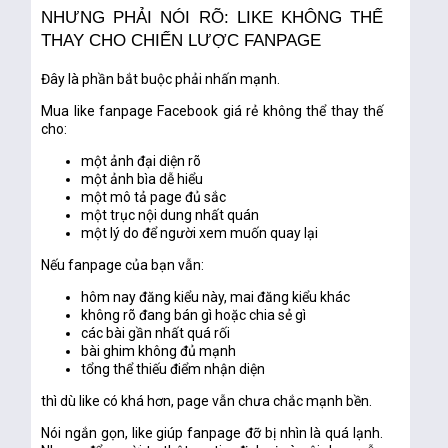
NHƯNG PHẢI NÓI RÕ: LIKE KHÔNG THỂ
THAY CHO CHIẾN LƯỢC FANPAGE
Đây là phần bắt buộc phải nhấn mạnh.
Mua like fanpage Facebook giá rẻ
không thể thay thế
cho:
một ảnh đại diện rõ
một ảnh bìa dễ hiểu
một mô tả page đủ sắc
một trục nội dung nhất quán
một lý do để người xem muốn quay lại
Nếu fanpage của bạn vẫn:
hôm nay đăng kiểu này, mai đăng kiểu khác
không rõ đang bán gì hoặc chia sẻ gì
các bài gần nhất quá rối
bài ghim không đủ mạnh
tổng thể thiếu điểm nhận diện
thì dù like có khá hơn, page vẫn chưa chắc mạnh bền.
Nói ngắn gọn, like giúp fanpage
đỡ bị nhìn là quá lạnh
.