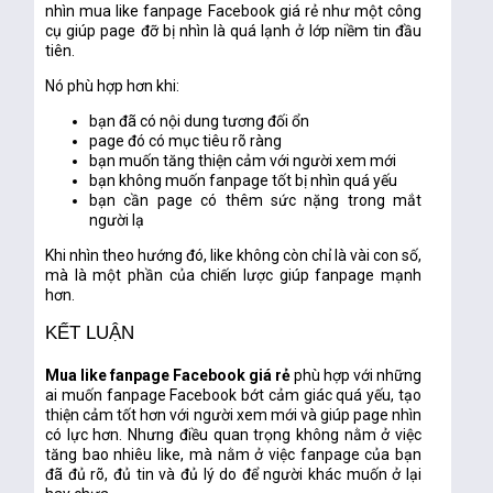
nhìn
mua like fanpage Facebook giá rẻ
như một công
cụ giúp page
đỡ bị nhìn là quá lạnh ở lớp niềm tin đầu
tiên
.
Nó phù hợp hơn khi:
bạn đã có nội dung tương đối ổn
page đó có mục tiêu rõ ràng
bạn muốn tăng thiện cảm với người xem mới
bạn không muốn fanpage tốt bị nhìn quá yếu
bạn cần page có thêm sức nặng trong mắt
người lạ
Khi nhìn theo hướng đó, like không còn chỉ là vài con số,
mà là một phần của chiến lược giúp fanpage mạnh
hơn.
KẾT LUẬN
Mua like fanpage Facebook giá rẻ
phù hợp với những
ai muốn fanpage Facebook bớt cảm giác quá yếu, tạo
thiện cảm tốt hơn với người xem mới và giúp page nhìn
có lực hơn. Nhưng điều quan trọng không nằm ở việc
tăng bao nhiêu like, mà nằm ở việc fanpage của bạn
đã đủ rõ, đủ tin và đủ lý do để người khác muốn ở lại