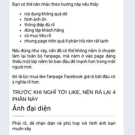
Bạn có thể cân nhắc theo hướng này nếu thấy:
nội dung không quá dở
hình ảnh ổn
thông điệp đủ rõ
đúng tệp khách hàng
có mục tiêu rõ
nhưng page nhìn quá ít phản hồi nên rất lạnh
Nếu đúng như vậy, vấn đề có thể không nằm ở chuyện
làm lại toàn bộ fanpage, mà nằm ở việc page đang
thiếu một lớp niềm tin ban đầu để mạnh hơn trong mắt
người mới.
Đó là lúc
mua like fanpage Facebook giá rẻ
bắt đầu có
ý nghĩa rõ hơn.
TRƯỚC KHI NGHĨ TỚI LIKE, NÊN RÀ LẠI 4
PHẦN NÀY
Ảnh đại diện
Phải rõ, dễ nhận diện và phù hợp với hình ảnh bạn
muốn xây.