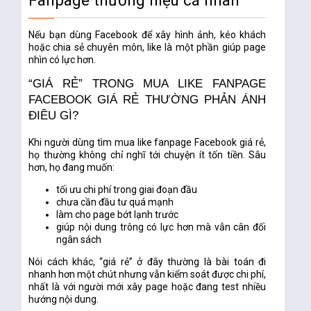
Fanpage thương hiệu cá nhân
Nếu bạn dùng Facebook để xây hình ảnh, kéo khách
hoặc chia sẻ chuyên môn, like là một phần giúp page
nhìn có lực hơn.
“GIÁ RẺ” TRONG MUA LIKE FANPAGE
FACEBOOK GIÁ RẺ THƯỜNG PHẢN ÁNH
ĐIỀU GÌ?
Khi người dùng tìm
mua like fanpage Facebook giá rẻ
,
họ thường không chỉ nghĩ tới chuyện ít tốn tiền. Sâu
hơn, họ đang muốn:
tối ưu chi phí trong giai đoạn đầu
chưa cần đầu tư quá mạnh
làm cho page bớt lạnh trước
giúp nội dung trông có lực hơn mà vẫn cân đối
ngân sách
Nói cách khác, “giá rẻ” ở đây thường là bài toán đi
nhanh hơn một chút nhưng vẫn kiểm soát được chi phí,
nhất là với người mới xây page hoặc đang test nhiều
hướng nội dung.