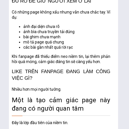
ĐỦ RÕ ĐỂ GIỮ NGƯỜI XEM Ở LẠI
Có những page không xấu nhưng vẫn chưa chắc tay. Ví
dụ:
ảnh đại diện chưa rõ
ảnh bìa chưa truyền tải đúng
bài ghim chưa mạnh
mô tả page quá chung
các bài gần nhất quá rời rạc
Khi fanpage đã thiếu điểm neo niềm tin, lại thêm phản
hồi quá mỏng, cảm giác đáng tin sẽ càng yếu hơn.
LIKE TRÊN FANPAGE ĐANG LÀM CÔNG
VIỆC GÌ?
Nhiều hơn mọi người tưởng.
Một là tạo cảm giác page này
đang có người quan tâm
Đây là lớp đầu tiên của niềm tin.