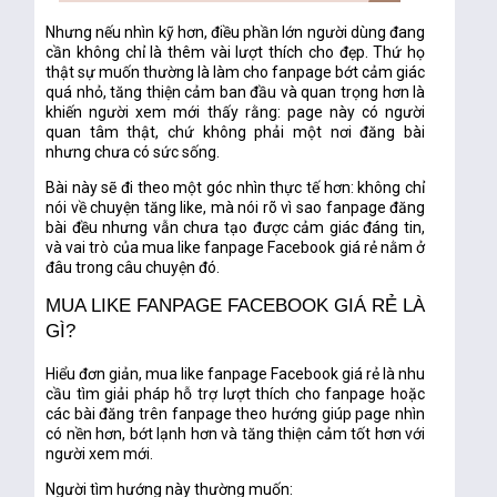
Nhưng nếu nhìn kỹ hơn, điều phần lớn người dùng đang
cần không chỉ là thêm vài lượt thích cho đẹp. Thứ họ
thật sự muốn thường là làm cho fanpage bớt cảm giác
quá nhỏ, tăng thiện cảm ban đầu và quan trọng hơn là
khiến người xem mới thấy rằng: page này có người
quan tâm thật, chứ không phải một nơi đăng bài
nhưng chưa có sức sống.
Bài này sẽ đi theo một góc nhìn thực tế hơn: không chỉ
nói về chuyện tăng like, mà nói rõ vì sao fanpage đăng
bài đều nhưng vẫn chưa tạo được cảm giác đáng tin,
và vai trò của
mua like fanpage Facebook giá rẻ
nằm ở
đâu trong câu chuyện đó.
MUA LIKE FANPAGE FACEBOOK GIÁ RẺ LÀ
GÌ?
Hiểu đơn giản,
mua like fanpage Facebook giá rẻ
là nhu
cầu tìm giải pháp hỗ trợ lượt thích cho fanpage hoặc
các bài đăng trên fanpage theo hướng giúp page nhìn
có nền hơn, bớt lạnh hơn và tăng thiện cảm tốt hơn với
người xem mới.
Người tìm hướng này thường muốn: