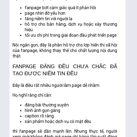
fanpage bớt cảm giác quá ít phản hồi
page nhìn đỡ yếu hơn
tăng niềm tin với người lạ
hỗ trợ cho bán hàng, dịch vụ hoặc xây thương
hiệu
tối ưu chi phí trong giai đoạn đầu phát triển page
Nói ngắn gọn, đây là phần hỗ trợ cho lớp hiển thị xã hội
của fanpage, không thay thế cho chất lượng nội dung
thật.
FANPAGE ĐĂNG ĐỀU CHƯA CHẮC ĐÃ
TẠO ĐƯỢC NIỀM TIN ĐỀU
Đây là điều rất nhiều người làm page dễ nhầm.
Họ nghĩ rằng chỉ cần:
đăng bài thường xuyên
hình ảnh gọn gàng
caption rõ ràng
sản phẩm hoặc dịch vụ có mặt đều
thì fanpage sẽ dần mạnh lên. Nhưng thực tế, người
xem mới không đánh giá page chỉ bằng tần suất đăng