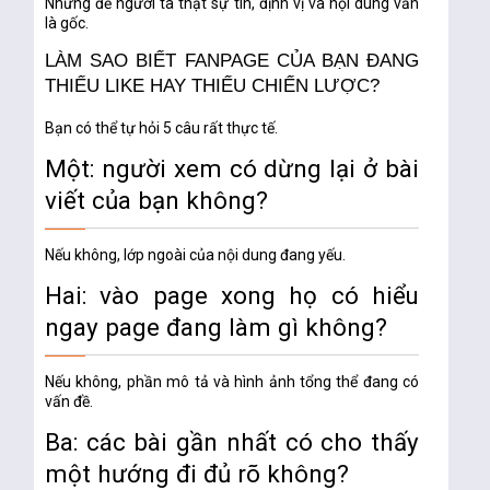
Nhưng để người ta thật sự tin, định vị và nội dung vẫn
là gốc.
LÀM SAO BIẾT FANPAGE CỦA BẠN ĐANG
THIẾU LIKE HAY THIẾU CHIẾN LƯỢC?
Bạn có thể tự hỏi 5 câu rất thực tế.
Một: người xem có dừng lại ở bài
viết của bạn không?
Nếu không, lớp ngoài của nội dung đang yếu.
Hai: vào page xong họ có hiểu
ngay page đang làm gì không?
Nếu không, phần mô tả và hình ảnh tổng thể đang có
vấn đề.
Ba: các bài gần nhất có cho thấy
một hướng đi đủ rõ không?