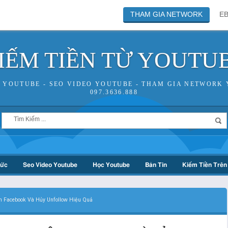
THAM GIA NETWORK
E
IẾM TIỀN TỪ YOUTU
N YOUTUBE - SEO VIDEO YOUTUBE - THAM GIA NETWORK 
097.3636.888
hức
Seo Video Youtube
Học Youtube
Bản Tin
Kiếm Tiền Trên 
n Facebook Và Hủy Unfollow Hiệu Quả