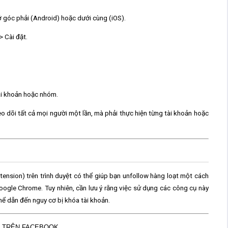
 góc phải (Android) hoặc dưới cùng (iOS).
>
Cài đặt
.
ài khoản hoặc nhóm.
o dõi tất cả mọi người một lần, mà phải thực hiện từng tài khoản hoặc
tension) trên trình duyệt có thể giúp bạn
unfollow hàng loạt
một cách
oogle Chrome. Tuy nhiên, cần lưu ý rằng việc sử dụng các công cụ này
ể dẫn đến nguy cơ bị khóa tài khoản.
ẠT TRÊN FACEBOOK