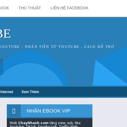
BOOK
THỦ THUẬT
LIÊN HỆ FACEBOOK
BE
YOUTUBE - NHẬN TIỀN TỪ YOUTUBE - ZALO HỖ TRỢ
Internet
Xem Thêm
NHẬN EBOOK VIP
Web
ChayNhanh.com
tăng view, sub, like
Youtube, Tiktok, Faceboook, Traffic Web,