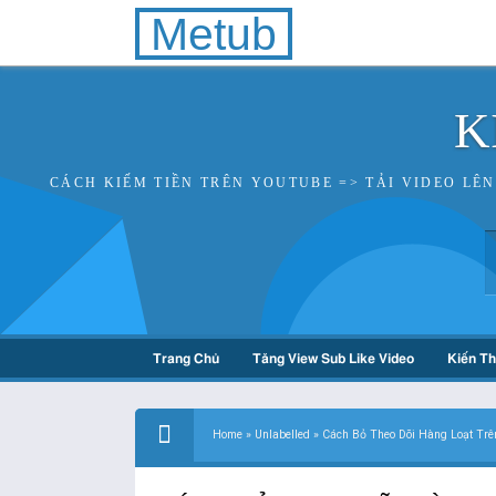
Metub
K
CÁCH KIẾM TIỀN TRÊN YOUTUBE => TẢI VIDEO LÊ
Trang Chủ
Tăng View Sub Like Video
Kiến T
Home
»
Unlabelled
»
Cách Bỏ Theo Dõi Hàng Loạt Trê