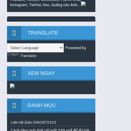
Instagram, Twitter, Seo, Quảng cáo Ads...
TRANSLATE
Powered by
Translate
XEM NGAY
DANH MỤC
Liên Hệ Zalo:0963872323
Cách tăng sub thật chỉ mất 399 vnđ để đủ bật