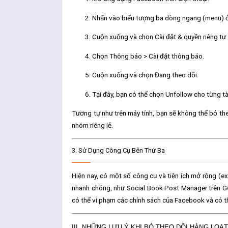
Nhấn vào
biểu tượng ba dòng ngang
(menu) ở
Cuộn xuống và chọn
Cài đặt & quyền riêng tư
Chọn
Thông báo
>
Cài đặt thông báo
.
Cuộn xuống và chọn
Đang theo dõi
.
Tại đây, bạn có thể chọn
Unfollow
cho từng t
Tương tự như trên máy tính, bạn sẽ không thể bỏ the
nhóm riêng lẻ.
3.
Sử Dụng Công Cụ Bên Thứ Ba
Hiện nay, có một số công cụ và tiện ích mở rộng (ex
nhanh chóng, như
Social Book Post Manager
trên G
có thể vi phạm các chính sách của Facebook và có th
III. NHỮNG LƯU Ý KHI BỎ THEO DÕI HÀNG LO