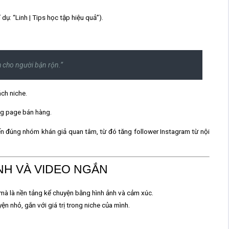
dụ: “Linh | Tips học tập hiệu quả”).
h cho người bận rộn.”
ch niche.
ng page bán hàng.
ến đúng nhóm khán giả quan tâm, từ đó
tăng follower Instagram từ nội
NH VÀ VIDEO NGẮN
 mà là nền tảng
kể chuyện bằng hình ảnh và cảm xúc.
n nhỏ, gắn với giá trị trong niche của mình.