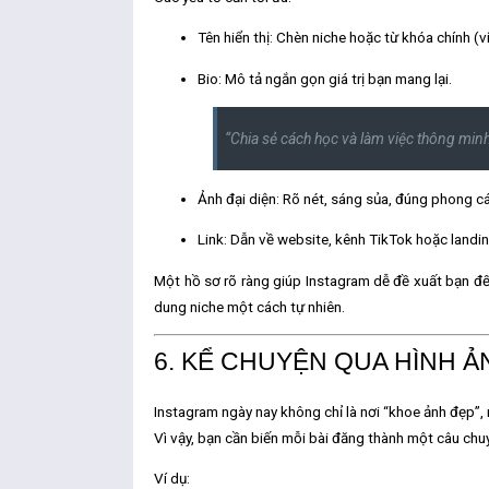
Tên hiển thị:
Chèn niche hoặc từ khóa chính (ví 
Bio:
Mô tả ngắn gọn giá trị bạn mang lại.
“Chia sẻ cách học và làm việc thông min
Ảnh đại diện:
Rõ nét, sáng sủa, đúng phong cá
Link:
Dẫn về website, kênh TikTok hoặc landi
Một hồ sơ rõ ràng giúp Instagram dễ đề xuất bạn đ
dung niche
một cách tự nhiên.
6. KỂ CHUYỆN QUA HÌNH Ả
Instagram ngày nay không chỉ là nơi “khoe ảnh đẹp”,
Vì vậy, bạn cần biến mỗi bài đăng thành một câu chuyệ
Ví dụ: