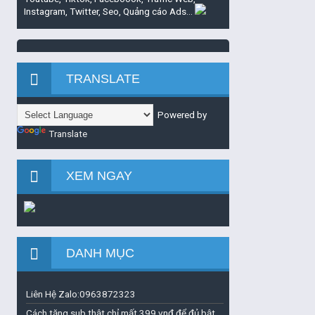
Instagram, Twitter, Seo, Quảng cáo Ads...
TRANSLATE
Powered by
Translate
XEM NGAY
DANH MỤC
Liên Hệ Zalo:0963872323
Cách tăng sub thật chỉ mất 399 vnđ để đủ bật