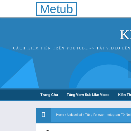
Metub
K
CÁCH KIẾM TIỀN TRÊN YOUTUBE => TẢI VIDEO LÊ
Trang Chủ
Tăng View Sub Like Video
Kiến T
Home
»
Unlabelled
»
Tăng Follower Instagram Từ Nộ