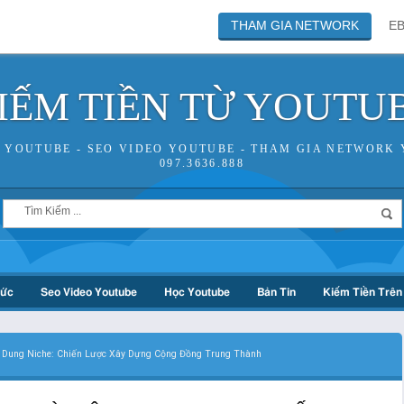
THAM GIA NETWORK
E
IẾM TIỀN TỪ YOUTU
N YOUTUBE - SEO VIDEO YOUTUBE - THAM GIA NETWORK 
097.3636.888
hức
Seo Video Youtube
Học Youtube
Bản Tin
Kiếm Tiền Trên 
i Dung Niche: Chiến Lược Xây Dựng Cộng Đồng Trung Thành