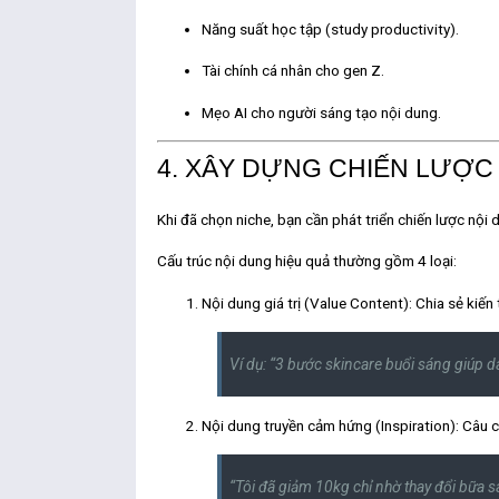
Năng suất học tập (study productivity).
Tài chính cá nhân cho gen Z.
Mẹo AI cho người sáng tạo nội dung.
4. XÂY DỰNG CHIẾN LƯỢC
Khi đã chọn niche, bạn cần phát triển
chiến lược nội 
Cấu trúc nội dung hiệu quả thường gồm 4 loại:
Nội dung giá trị (Value Content):
Chia sẻ kiến
Ví dụ: “3 bước skincare buổi sáng giúp
Nội dung truyền cảm hứng (Inspiration):
Câu ch
“Tôi đã giảm 10kg chỉ nhờ thay đổi bữa s