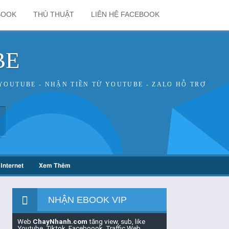
BOOK
THỦ THUẬT
LIÊN HỆ FACEBOOK
BE
YOUTUBE - NHẬN TIỀN TỪ YOUTUBE - ZALO HỖ TRỢ
Internet
Xem Thêm
NHẬN EBOOK VIP
Web
ChayNhanh.com
tăng view, sub, like
Youtube, Tiktok, Faceboook, Traffic Web,