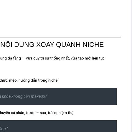
 NỘI DUNG XOAY QUANH NICHE
dung đa tầng
— vừa duy trì sự thống nhất, vừa tạo mới liên tục.
 thức, mẹo, hướng dẫn trong niche.
 da khỏe không cần makeup.”
uyện cá nhân, trước – sau, trải nghiệm thật.
áng.”