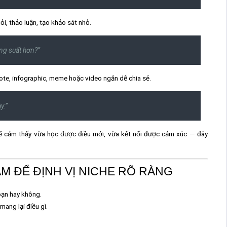
ỏi, thảo luận, tạo khảo sát nhỏ.
ăng suất hơn?”
te, infographic, meme hoặc video ngắn dễ chia sẻ.
y.”
 sẽ cảm thấy vừa học được điều mới, vừa kết nối được cảm xúc — đây
AM ĐỂ ĐỊNH VỊ NICHE RÕ RÀNG
bạn hay không.
mang lại điều gì.