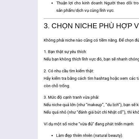
Thuận lợi cho kinh doanh:
Người theo dõi tro
sản phẩm/dịch vụ cùng lĩnh vực.
3. CHỌN NICHE PHÙ HỢP 
Không phải niche nào cũng có tiềm năng. Để chọn 
1. Bạn thật sự yêu thích:
Nếu bạn không thích lĩnh vực đó, bạn sẽ nhanh chón
2. Có nhu cầu tìm kiếm thật:
Hãy kiểm tra bằng cách tìm hashtag hoặc xem các tà
còn chỗ trống.
3. Mức độ cạnh tranh vừa phải:
Nếu niche quá lớn (như “makeup”, “du lịch”), bạn sẽ k
Nếu quá nhỏ (như “đánh giá bút chì Nhật cổ”), thì kh
Ví dụ một số niche “vừa đủ” đang phát triển mạnh:
Làm đẹp thiên nhiên (natural beauty).