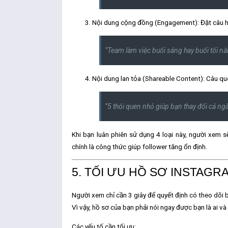
Nội dung cộng đồng (Engagement):
Đặt câu h
“Team làm việc buổi sáng hay buổi tối n
Nội dung lan tỏa (Shareable Content):
Câu quo
“5 thói quen nhỏ giúp bạn thay đổi cả ngà
Khi bạn luân phiên sử dụng 4 loại này, người xem
chính là công thức giúp follower tăng ổn định.
5. TỐI ƯU HỒ SƠ INSTAGR
Người xem chỉ cần 3 giây để quyết định có theo dõi 
Vì vậy, hồ sơ của bạn phải
nói ngay được bạn là ai và 
Các yếu tố cần tối ưu: