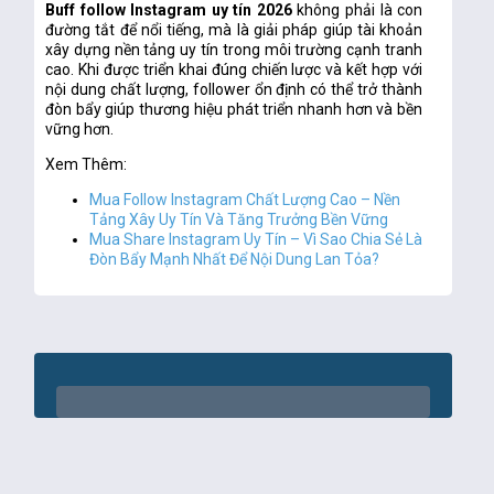
Buff follow Instagram uy tín 2026
không phải là con
đường tắt để nổi tiếng, mà là giải pháp giúp tài khoản
xây dựng nền tảng uy tín trong môi trường cạnh tranh
cao. Khi được triển khai đúng chiến lược và kết hợp với
nội dung chất lượng, follower ổn định có thể trở thành
đòn bẩy giúp thương hiệu phát triển nhanh hơn và bền
vững hơn.
Xem Thêm:
Mua Follow Instagram Chất Lượng Cao – Nền
Tảng Xây Uy Tín Và Tăng Trưởng Bền Vững
Mua Share Instagram Uy Tín – Vì Sao Chia Sẻ Là
Đòn Bẩy Mạnh Nhất Để Nội Dung Lan Tỏa?