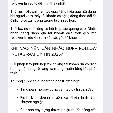
follower là yếu tố dễ nhìn thấy nhất.
Thứ hai, follower nền tốt giúp tăng hiệu quả nội dung.
Khi người xem thấy tài khoản có cộng đồng theo dõi ổn
định, họ có xu hướng tương tác nhiều hơn.
Thứ ba, nó mở rộng cơ hội hợp tác quảng cáo. Nhiều
nhãn hàng đánh giá tài khoản dựa trên quy mô
follower trước khi xem xét các yếu tố khác.
KHI NÀO NÊN CÂN NHẮC BUFF FOLLOW
INSTAGRAM UY TÍN 2026?
Giải pháp này phù hợp với những tài khoản đã có định
hướng nội dung rõ ràng và mong muốn tăng tốc phát
triển.
Thường được áp dụng trong các trường hợp:
Tài khoản mới xây dựng cần tạo uy tín ban đầu
Kênh kinh doanh muốn cải thiện hình ảnh
chuyên nghiệp
Cá nhân xây dựng thương hiệu muốn nâng cấp