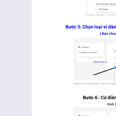
Bước 5: Chọn loại ví dàn
( Bạn chọ
Bước 6 : Cứ điề
Web t