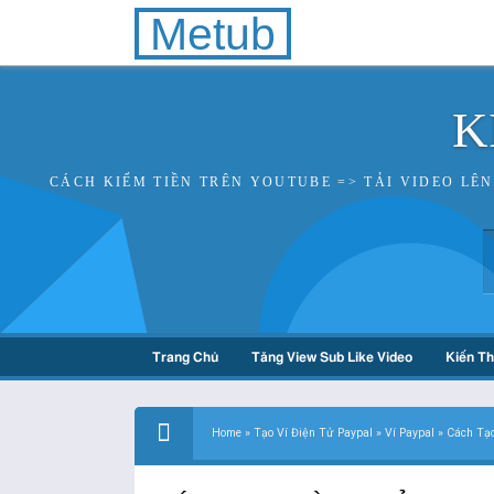
Metub
K
CÁCH KIẾM TIỀN TRÊN YOUTUBE => TẢI VIDEO LÊ
Trang Chủ
Tăng View Sub Like Video
Kiến T
Home
»
Tạo Ví Điện Tử Paypal
»
Ví Paypal
»
Cách Tạo