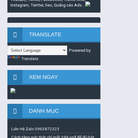
Instagram, Twitter, Seo, Quảng cáo Ads...
TRANSLATE
Powered by
Translate
XEM NGAY
DANH MỤC
Liên Hệ Zalo:0963872323
Cách tăng sub thật chỉ mất 399 vnđ để đủ bật