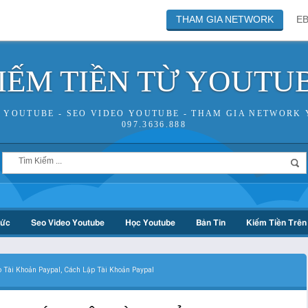
THAM GIA NETWORK
E
IẾM TIỀN TỪ YOUTU
N YOUTUBE - SEO VIDEO YOUTUBE - THAM GIA NETWORK 
097.3636.888
hức
Seo Video Youtube
Học Youtube
Bản Tin
Kiếm Tiền Trên 
 Tài Khoản Paypal, Cách Lập Tài Khoản Paypal