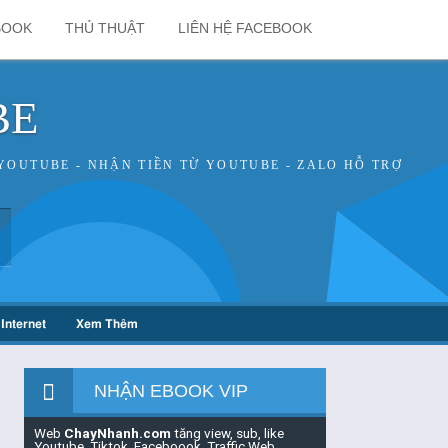
BOOK
THỦ THUẬT
LIÊN HỆ FACEBOOK
BE
YOUTUBE - NHẬN TIỀN TỪ YOUTUBE - ZALO HỖ TRỢ
Internet
Xem Thêm
NHẬN EBOOK VIP
Web
ChayNhanh.com
tăng view, sub, like
Youtube, Tiktok, Faceboook, Traffic Web,